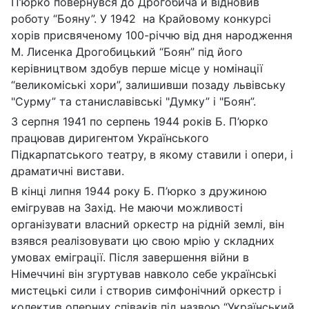
П’юрко повернувся до Дрогобича й відновив
роботу “Бояну”. У 1942 на Крайовому конкурсі
хорів присвяченому 100-річчю від дня народження
М. Лисенка Дрогобицький “Боян” під його
керівництвом здобув перше місце у номінації
“великоміські хори”, залишивши позаду львівську
"Сурму” та станиславівські "Думку” і "Боян”.
З серпня 1941 по серпень 1944 років Б. П’юрко
працював диригентом Українського
Підкарпатського театру, в якому ставили і опери, і
драматичні вистави.
В кінці липня 1944 року Б. П’юрко з дружиною
емігрував на Захід. Не маючи можливості
організувати власний оркестр на рідній землі, він
взявся реалізовувати цю свою мрію у складних
умовах еміграції. Після завершення війни в
Німеччині він згуртував навколо себе українські
мистецькі сили і створив симфонічний оркестр і
колектив оперних співаків під назвою “Український