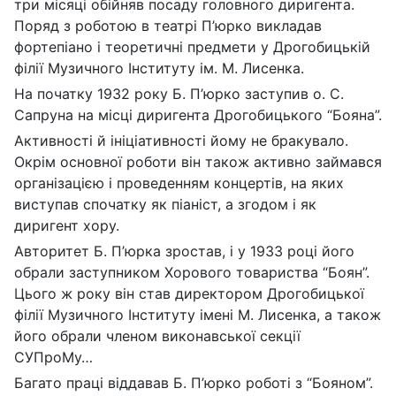
три місяці обійняв посаду головного диригента.
Поряд з роботою в театрі П’юрко викладав
фортепіано і теоретичні предмети у Дрогобицькій
філії Музичного Інституту ім. М. Лисенка.
На початку 1932 року Б. П’юрко заступив о. С.
Сапруна на місці диригента Дрогобицького “Бояна”.
Активності й ініціативності йому не бракувало.
Окрім основної роботи він також активно займався
організацією і проведенням концертів, на яких
виступав спочатку як піаніст, а згодом і як
диригент хору.
Авторитет Б. П’юрка зростав, і у 1933 році його
обрали заступником Хорового товариства “Боян”.
Цього ж року він став директором Дрогобицької
філії Музичного Інституту імені М. Лисенка, а також
його обрали членом виконавської секції
СУПроМу…
Багато праці віддавав Б. П’юрко роботі з “Бояном”.