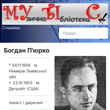
Співаймо
Пошук
Type 2 or more characters f
Богдан П'юрко
* 04.11.1906 м.
Немирів Львівської
обл.
+ 23.10.1953 м.
Детройт (США)
піаніст і диригент