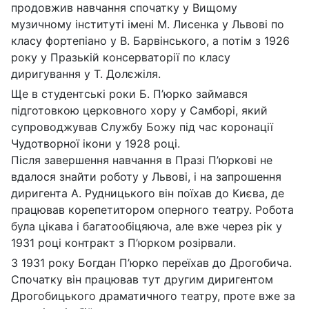
продовжив навчання спочатку у Вищому
музичному інституті імені М. Лисенка у Львові по
класу фортепіано у В. Барвінського, а потім з 1926
року у Празькій консерваторії по класу
диригування у Т. Долєжіля.
Ще в студентські роки Б. П’юрко займався
підготовкою церковного хору у Самборі, який
супроводжував Службу Божу під час коронації
Чудотворної ікони у 1928 році.
Після завершення навчання в Празі П’юркові не
вдалося знайти роботу у Львові, і на запрошення
диригента А. Рудницького він поїхав до Києва, де
працював корепетитором оперного театру. Робота
була цікава і багатообіцяюча, але вже через рік у
1931 році контракт з П’юрком розірвали.
З 1931 року Богдан П’юрко переїхав до Дрогобича.
Спочатку він працював тут другим диригентом
Дрогобицького драматичного театру, проте вже за