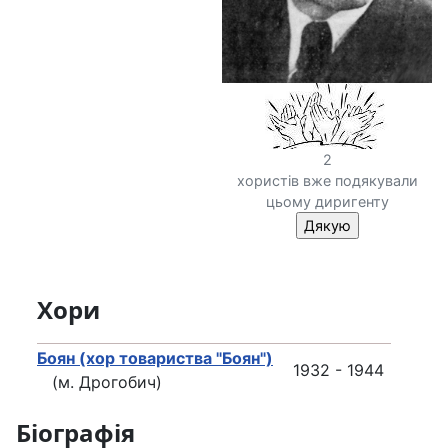
2
хористів вже подякували
цьому диригенту
Хори
Боян (хор товариства "Боян")
1932 - 1944
(м. Дрогобич)
Біографія