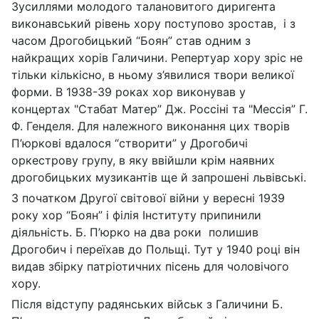
Зусиллями молодого талановитого диригента
виконавський рівень хору поступово зростав, і з
часом Дрогобицький “Боян” став одним з
найкращих хорів Галичини. Репертуар хору зріс не
тільки кількісно, в ньому з’явилися твори великої
форми. В 1938-39 роках хор виконував у
концертах "Стабат Матер” Дж. Россіні та "Мессія” Г.
Ф. Генделя. Для належного виконання цих творів
П’юркові вдалося “створити” у Дрогобичі
оркестрову групу, в яку ввійшли крім наявних
дрогобицьких музикантів ще й запрошені львівські.
З початком Другої світової війни у вересні 1939
року хор “Боян” і філія Інституту припинили
діяльність. Б. П’юрко на два роки полишив
Дрогобич і переїхав до Польщі. Тут у 1940 році він
видав збірку патріотичних пісень для чоловічого
хору.
Після відступу радянських військ з Галичини Б.