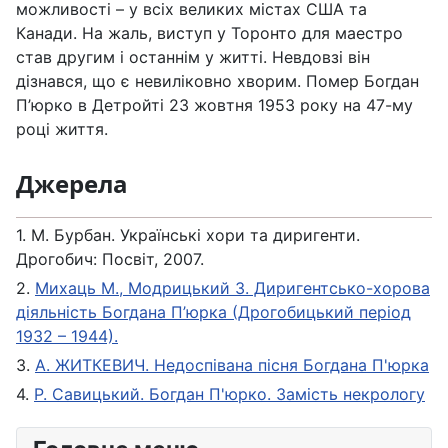
можливості – у всіх великих містах США та
Канади. На жаль, виступ у Торонто для маестро
став другим і останнім у житті. Невдовзі він
дізнався, що є невиліковно хворим. Помер Богдан
П’юрко в Детройті 23 жовтня 1953 року на 47-му
році життя.
Джерела
1. М. Бурбан. Українські хори та диригенти.
Дрогобич: Посвіт, 2007.
2.
Михаць М., Модрицький З. Диригентсько-хорова
діяльність Богдана П’юрка (Дрогобицький період
1932 – 1944).
3.
А. ЖИТКЕВИЧ. Недоспівана пісня Богдана П'юрка
4.
Р. Савицький. Богдан П'юрко. Замість некрологу