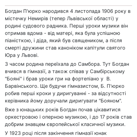
Богдан П'юрко народився 4 листопада 1906 року в
містечку Немирів (тепер Львівської області) у
родині судового радника. Перші уроки музики він
отримав вдома - від матері, яка була успішною
піаністкою, і діда, який був священиком, а після
смерті дружини став каноніком капітули святого
Юра у Львові.
З часом родина переїхала до Самбора. Тут Богдан
вчився в гімназії, а також співав у Самбірському
"Бояні" і брав уроки гри на фортепіано у В.
Барвінського. Ще будучи гімназистом, Б. П'юрко
робив перші кроки у диригуванні - за відсутності
керівника йому доручали диригувати "Бояном".
Вже з юнацьких років Богдан почав цікавитися
оркестровою і оперною музикою, і до 17 років став
добрим знавцем європейської класичної музики.
У 1923 році після закінчення гімназії юнак