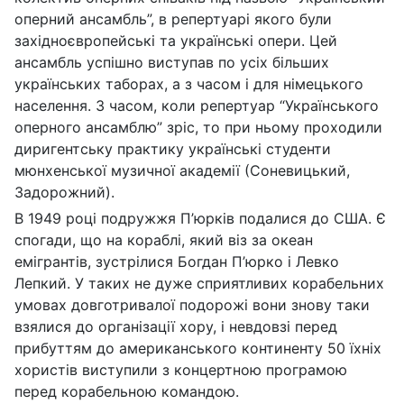
оперний ансамбль”, в репертуарі якого були
західноєвропейські та українські опери. Цей
ансамбль успішно виступав по усіх більших
українських таборах, а з часом і для німецького
населення. З часом, коли репертуар “Українського
оперного ансамблю” зріс, то при ньому проходили
диригентську практику українські студенти
мюнхенської музичної академії (Соневицький,
Задорожний).
В 1949 році подружжя П’юрків подалися до США. Є
спогади, що на кораблі, який віз за океан
емігрантів, зустрілися Богдан П’юрко і Левко
Лепкий. У таких не дуже сприятливих корабельних
умовах довготривалої подорожі вони знову таки
взялися до організації хору, і невдовзі перед
прибуттям до американського континенту 50 їхніх
хористів виступили з концертною програмою
перед корабельною командою.