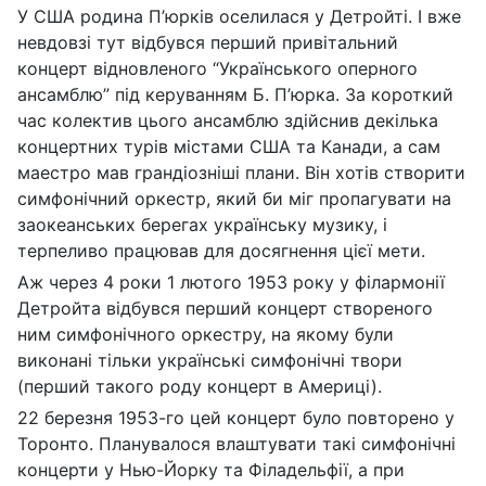
У США родина П’юрків оселилася у Детройті. І вже
невдовзі тут відбувся перший привітальний
концерт відновленого “Українського оперного
ансамблю” під керуванням Б. П’юрка. За короткий
час колектив цього ансамблю здійснив декілька
концертних турів містами США та Канади, а сам
маестро мав грандіозніші плани. Він хотів створити
симфонічний оркестр, який би міг пропагувати на
заокеанських берегах українську музику, і
терпеливо працював для досягнення цієї мети.
Аж через 4 роки 1 лютого 1953 року у філармонії
Детройта відбувся перший концерт створеного
ним симфонічного оркестру, на якому були
виконані тільки українські симфонічні твори
(перший такого роду концерт в Америці).
22 березня 1953-го цей концерт було повторено у
Торонто. Планувалося влаштувати такі симфонічні
концерти у Нью-Йорку та Філадельфії, а при