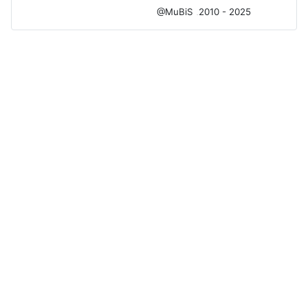
@MuBiS
2010 - 2025
Ajka