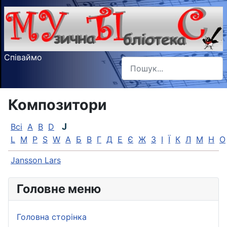
Співаймо
Пошук
Type 2 or more characters f
Композитори
J
Всі
A
B
D
L
M
P
S
W
А
Б
В
Г
Д
Е
Є
Ж
З
І
Ї
К
Л
М
Н
О
Jansson Lars
Головне меню
Головна сторінка