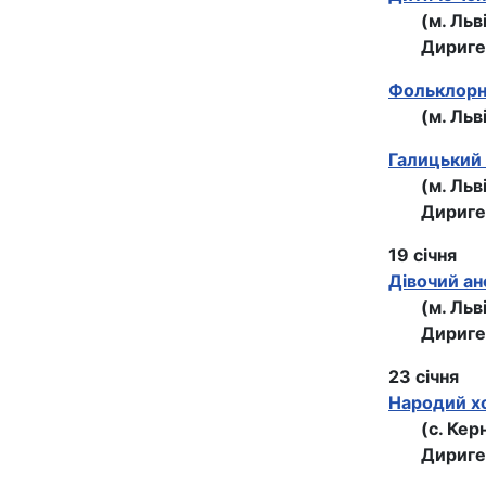
(м. Льв
Дириге
Фольклорни
(м. Льв
Галицький 
(м. Льв
Дириге
19 січня
Дівочий ан
(м. Льв
Дириге
23 січня
Народий хо
(с. Кер
Дириге