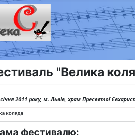
естиваль "Велика кол
0 січня 2011 року, м. Львів, храм Пресвятої Євхарист
ка коляда
ама фестивалю: