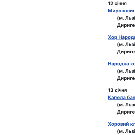
12 січня
Мироносиц
(м. Льв
Дириге
Хор Народн
(м. Льв
Дириге
Народна хо
(м. Льв
Дириге
13 січня
Капела бан
(м. Льв
Дириге
Хоровий кл
(м. Льв