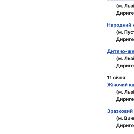
(м. Льв
Дириге
Народний 
(м. Пу
Дириге
Дитячо-жна
(м. Льв
Дириге
11 січня
Жіночий к
(м. Льв
Дириге
Зразковий 
(м. Вин
Дириге