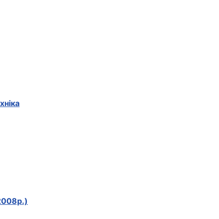
хніка
2008р.)