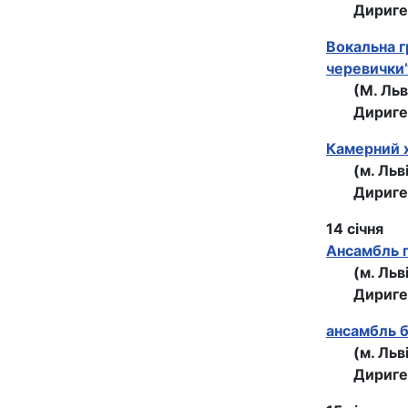
Дириге
Вокальна г
черевички
(М. Льв
Дириге
Камерний х
(м. Льв
Дириге
14 січня
Ансамбль п
(м. Льв
Дириге
ансамбль б
(м. Льв
Дириге