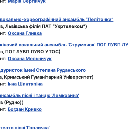
нт:
Марія Сергійчук
вокально-хореографічний ансамбль ”Леліточки”
ів, Львівська філія ПАТ “Укртелеком”)
нт:
Оксана Гливка
жіночий вокальний ансамбль 'Струмочок' ПОГ ЛУВП Л
вів, ПОГ ЛУВП ЛУВО УТОС)
нт:
Оксана Мельничук
дуристок iмeнi Степана Руданського
та, Кримський Гуманiтарний Унiверситет)
нт:
Інна Шинтяпiна
нсамбль пісні і танцю 'Лемковина'
ів (Рудно))
нт:
Богдан Кривко
театр пісні 'Горличка'