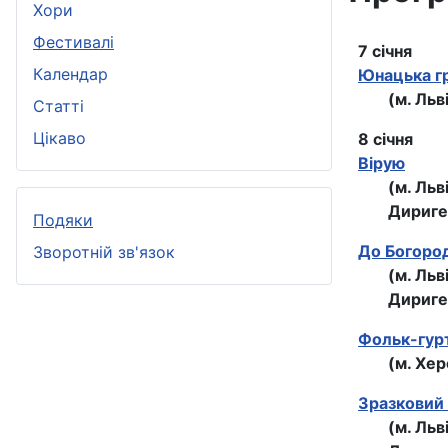
Хори
Фестивалі
7 січня
Календар
Юнацька гр
(м. Льв
Статті
Цікаво
8 січня
Вірую
(м. Льв
Дириге
Подяки
До Богоро
Зворотній зв'язок
(м. Льв
Дириге
Фольк-гурт
(м. Хер
Зразковий
(м. Льв