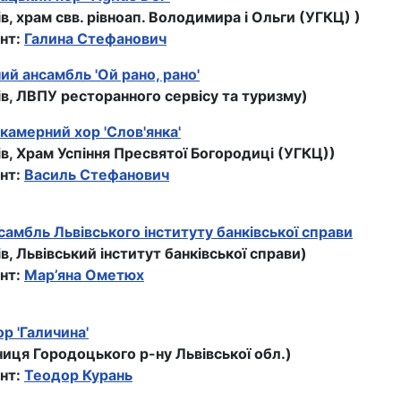
ів, храм свв. рівноап. Володимира і Ольги (УГКЦ) )
нт:
Галина Стефанович
й ансамбль 'Ой рано, рано'
ів, ЛВПУ ресторанного сервісу та туризму)
камерний хор 'Слов'янка'
ів, Храм Успіння Пресвятої Богородиці (УГКЦ))
нт:
Василь Стефанович
самбль Львівського інституту банківської справи
ів, Львівський інститут банківської справи)
нт:
Мар’яна Ометюх
р 'Галичина'
ниця Городоцького р-ну Львівської обл.)
нт:
Теодор Курань