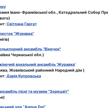
ору
ломия Івано-Франківської обл., Катедральний Собор П
вого)
нт:
Світлана Гаргат
ристок "Журавка"
нігів)
ольклорний ансамбль "Віночок"
наївка Черкаської обл.)
іночий вокальний ансамбль 'Журавка'
вква, Жовківський районний Народний дім )
нт:
Дарія Купровська
нсамбль пісні та музики "Зорецвіт"
ьк)
ацький хор “Agnus Dei”