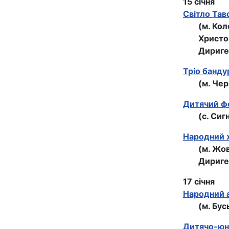
15 січня
Світло Тав
(м. Ко
Христо
Дириге
Тріо банду
(м. Чер
Дитячий ф
(с. Сиг
Народний ж
(м. Жо
Дириге
17 січня
Народний а
(м. Бус
Дитячо-юн