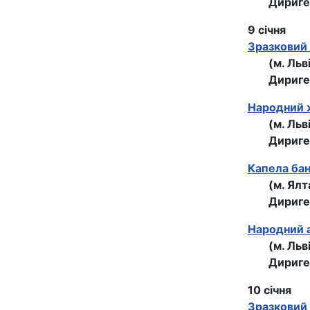
Дириге
9 січня
Зразковий 
(м. Льв
Дириге
Народний 
(м. Ль
Дириге
Капела бан
(м. Ял
Дириге
Народний а
(м. Льв
Дириге
10 січня
Зразковий 