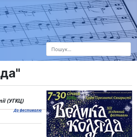
Пошук
Type 2 or more characters for results.
яда"
ії (УГКЦ)
До фестивалю