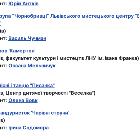
нт:
Юрій Антків
рупа “Чорнобривці” Львівського мистецького центру “
”
ів)
нт:
Василь Чучман
ор 'Камертон'
ів, факультет культури і мистецтв ЛНУ ім. Івана Франка
нт:
Оксана Мельничук
існі і танцю "Писанка"
ів, Центр дитячої творчості "Веселка")
нт:
Олена Вовк
андуристок 'Чарівні струни'
ів)
нт:
Ірина Содомора