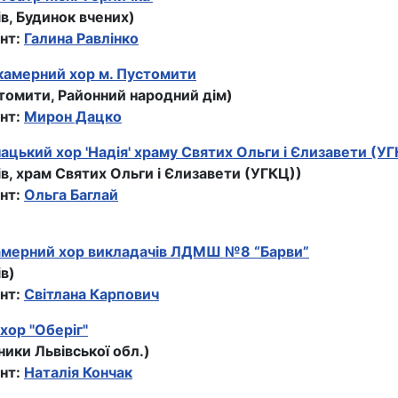
ів, Будинок вчених)
нт:
Галина Равлінко
камерний хор м. Пустомити
стомити, Районний народний дім)
нт:
Мирон Дацко
цький хор 'Надія' храму Святих Ольги і Єлизавети (У
ів, храм Святих Ольги і Єлизавети (УГКЦ))
нт:
Ольга Баглай
амерний хор викладачів ЛДМШ №8 “Барви”
ів)
нт:
Світлана Карпович
хор "Оберіг"
ники Львівської обл.)
нт:
Наталія Кончак