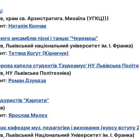
і
ів, храм св. Архистратига. Михаїла (УГКЦ)))
нт:
Наталія Кончак
ого ансамблю пiснi i танцю "Черемош"
ів, Львівський національний університет ім. І. Франка)
нт:
Тетяна Когут (Кірничук)
рова капела студентів 'Гаудеамус' НУ Львівська Політе
ів, НУ Львівська Політехніка)
нт:
Роман Дзундза
дуристів “Карпати”
ів)
нт:
Ярослав Мелех
ас кафедри муз. педагогіки і виховання (курсу вступу 
ів, Львівський Національний Університет ім. І. Франка)