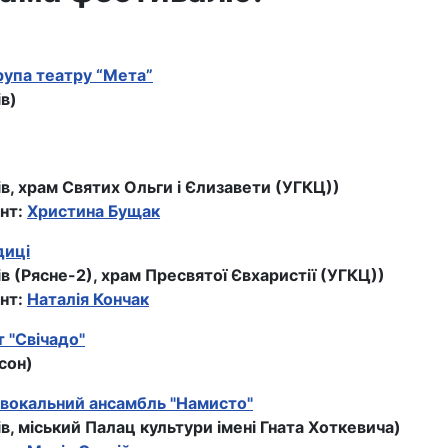
упа театру “Мета”
ів)
ів, храм Святих Ольги і Єлизавети (УГКЦ))
нт:
Христина Бущак
диці
ів (Рясне-2), храм Пресвятої Євхаристії (УГКЦ))
нт:
Наталія Кончак
 "Свічадо"
сон)
 вокальний ансамбль "Намисто"
ів, міський Палац культури імені Гната Хоткевича)