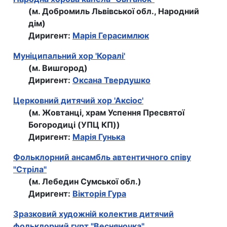
(м. Добромиль Львівської обл., Народний
дім)
Диригент:
Марія Герасимлюк
Муніципальний хор 'Коралі'
(м. Вишгород)
Диригент:
Оксана Твердушко
Церковний дитячий хор 'Аксiос'
(м. Жовтанці, храм Успення Пресвятої
Богородицi (УПЦ КП))
Диригент:
Марія Гунька
Фольклорний ансамбль автентичного співу
"Стріла"
(м. Лебедин Сумської обл.)
Диригент:
Вікторія Гура
Зразковий художній колектив дитячий
фольклорний гурт "Весняночка"