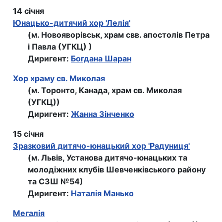
14 січня
Юнацько-дитячий хор 'Лелiя'
(м. Новояворівськ, храм свв. апостолiв Петра
i Павла (УГКЦ) )
Диригент:
Богдана Шаран
Хор храму св. Миколая
(м. Торонто, Канада, храм св. Миколая
(УГКЦ))
Диригент:
Жанна Зінченко
15 січня
Зразковий дитячо-юнацький хор 'Радуниця'
(м. Львів, Установа дитячо-юнацьких та
молодіжних клубів Шевченківського району
та СЗШ №54)
Диригент:
Наталія Манько
Мегалiя