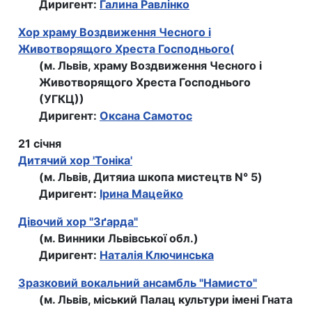
Диригент:
Галина Равлінко
Хор храму Воздвиження Чесного і
Животворящого Хреста Господнього(
(м. Львів, храму Воздвиження Чесного і
Животворящого Хреста Господнього
(УГКЦ))
Диригент:
Оксана Самотос
21 січня
Дитячий хор 'Тонiка'
(м. Львів, Дитяиа шкопа мистецтв N° 5)
Диригент:
Ірина Мацейко
Дівочий хор "Зґарда"
(м. Винники Львівської обл.)
Диригент:
Наталія Ключинська
Зразковий вокальний ансамбль "Намисто"
(м. Львів, міський Палац культури імені Гната