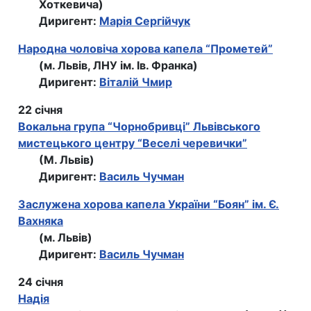
Хоткевича)
Диригент:
Марія Сергійчук
Народна чоловіча хорова капела “Прометей”
(м. Львів, ЛНУ ім. Ів. Франка)
Диригент:
Віталій Чмир
22 січня
Вокальна група “Чорнобривці” Львівського
мистецького центру “Веселі черевички”
(М. Львів)
Диригент:
Василь Чучман
Заслужена хорова капела України “Боян” ім. Є.
Вахняка
(м. Львів)
Диригент:
Василь Чучман
24 січня
Надія