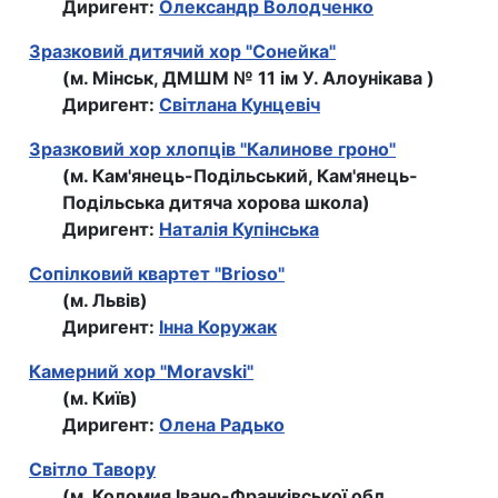
Диригент:
Олександр Володченко
Зразковий дитячий хор "Сонейка"
(м. Мінськ, ДМШМ № 11 ім У. Алоунікава )
Диригент:
Світлана Кунцевіч
Зразковий хор хлопців "Калинове гроно"
(м. Кам'янець-Подільський, Кам'янець-
Подільська дитяча хорова школа)
Диригент:
Наталія Купінська
Сопілковий квартет "Brioso"
(м. Львів)
Диригент:
Інна Коружак
Камерний хор "Moravski"
(м. Київ)
Диригент:
Олена Радько
Світло Тавору
(м. Коломия Івано-Франківської обл.,