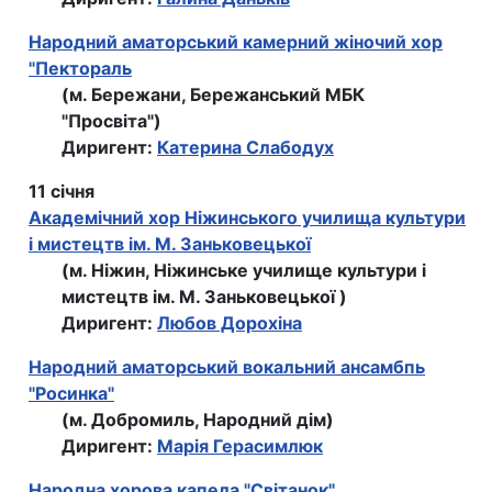
Народний аматорський камерний жіночий хор
"Пектораль
(м. Бережани, Бережанський МБК
"Просвіта")
Диригент:
Катерина Слабодух
11 січня
Академічний хор Ніжинського училища культури
і мистецтв ім. М. Заньковецької
(м. Ніжин, Ніжинське училище культури і
мистецтв ім. М. Заньковецької )
Диригент:
Любов Дорохіна
Народний аматорський вокальний ансамбпь
"Росинка"
(м. Добромиль, Народний дім)
Диригент:
Марія Герасимлюк
Народна хорова капела "Світанок"