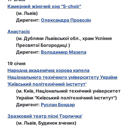
Камерний жіночий хор "S-choir"
(м. Львів)
Диригент:
Олександра Провозін
Анастасiс
(м. Дубляни Львівської обл., храм Успiння
Пресвятої Богородицi )
Диригент:
Володимир Мазепа
19 січня
Народна академiчна хорова капела
Нацiонального технiчного унiверситету України
'Київський політехнічний інститут'
(м. Київ, Нацiональний технiчний унiверситет
України "Київський політехнічний інститут")
Диригент:
Руслан Бондар
Зразковий театр пісні 'Горличка'
(м. Львів, Будинок вчених)