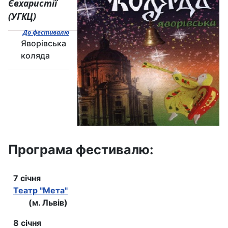
Євхаристії
(УГКЦ)
До фестивалю
Яворівська
коляда
Програма фестивалю:
7 січня
Театр "Мета"
(м. Львів)
8 січня