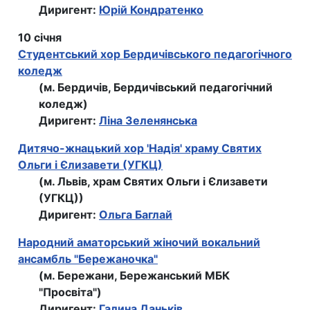
Диригент:
Юрiй Кондратенко
10 січня
Студентський хор Бердичівського педагогічного
коледж
(м. Бердичів, Бердичівський педагогічний
коледж)
Диригент:
Ліна Зеленянська
Дитячо-жнацький хор 'Надія' храму Святих
Ольги і Єлизавети (УГКЦ)
(м. Львів, храм Святих Ольги і Єлизавети
(УГКЦ))
Диригент:
Ольга Баглай
Народний аматорський жіночий вокальний
ансамбль "Бережаночка"
(м. Бережани, Бережанський МБК
"Просвіта")
Диригент:
Галина Даньків