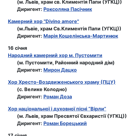
(м. Львів, храм св. Климентiя Папи (УГКЦ))
Диригент:
Роксоляна Пасiчник
Камерний хор "Divino amore"
(м.Львіе, храм Св.Климентія Папи (УГКЦ))
Диригент:
Марія Кошелінська-Мартинюк
16 січня
Народний камерний хор м. Пустомити
(м. Пустомити, Районний народний дім)
Диригент:
Мирон Дацко
Хор Хресто-Воздвиженського храму (ПЦУ)
(с. Велике Колодно)
Диригент:
Роман Доза
Хор національної і духовної пісні “Вірли”
(м. Львів, храм Пресвятої Євхаристії (УГКЦ))
Диригент:
Роман Борецький
17 січня