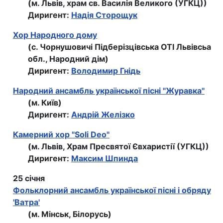
(м. Львів, храм св. Василія Великого (УГКЦ))
Диригент:
Надія Сторощук
Хор Народного дому
(с. Чорнушовичі Підберізцівська ОТІ Львівсьа
обл., Народний дім)
Диригент:
Володимир Гнідь
Народний ансамбль української пісні "Журавка"
(м. Київ)
Диригент:
Андрій Желізко
Камерний хор "Soli Deo"
(м. Львів, Храм Пресвятої Євхаристії (УГКЦ))
Диригент:
Максим Шпинда
25 січня
Фольклорний ансамбль української пiснi i обряду
'Ватра'
(м. Мінськ, Білорусь)