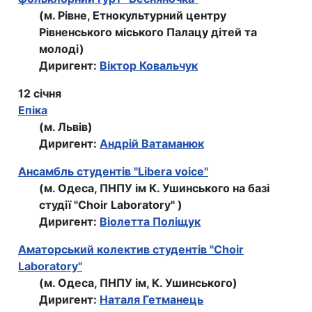
(м. Рівне, Етнокультурний центру
Рівненського міського Палацу дітей та
молоді)
Диригент:
Вiктор Ковальчук
12 січня
Епіка
(м. Львів)
Диригент:
Андрій Ватаманюк
Ансамбль студентів "Libera voice"
(м. Одеса, ПНПУ ім К. Ушинського на базі
студії "Сhoir Laboratory" )
Диригент:
Віолетта Поліщук
Аматорський колектив студентів "Сhoir
Laboratory"
(м. Одеса, ПНПУ ім, К. Ушинського)
Диригент:
Наталя Гетманець