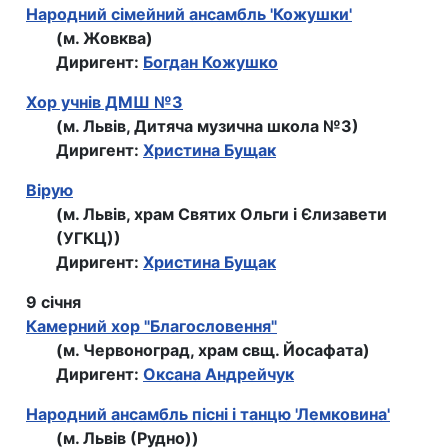
Народний сiмейний ансамбль 'Кожушки'
(м. Жовква)
Диригент:
Богдан Кожушко
Хор учнiв ДМШ №3
(м. Львів, Дитяча музична школа №3)
Диригент:
Христина Бущак
Вірую
(м. Львів, храм Святих Ольги і Єлизавети
(УГКЦ))
Диригент:
Христина Бущак
9 січня
Камерний хор "Благословення"
(м. Червоноград, храм свщ. Йосафата)
Диригент:
Оксана Андрейчук
Народний ансамбль пісні і танцю 'Лемковина'
(м. Львів (Рудно))