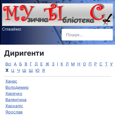
Співаймо
Пошук
Type 2 or more characters f
Диригенти
Всі
А
Б
В
Г
Д
Е
Ж
З
І
К
Л
М
Н
О
П
Р
С
Т
У
Х
Ц
Ч
Ш
Щ
Ю
Я
Ханас
Володимир
Харечко
Валентина
Хархаліс
Ярослав