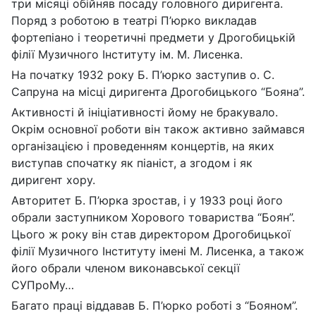
три місяці обійняв посаду головного диригента.
Поряд з роботою в театрі П’юрко викладав
фортепіано і теоретичні предмети у Дрогобицькій
філії Музичного Інституту ім. М. Лисенка.
На початку 1932 року Б. П’юрко заступив о. С.
Сапруна на місці диригента Дрогобицького “Бояна”.
Активності й ініціативності йому не бракувало.
Окрім основної роботи він також активно займався
організацією і проведенням концертів, на яких
виступав спочатку як піаніст, а згодом і як
диригент хору.
Авторитет Б. П’юрка зростав, і у 1933 році його
обрали заступником Хорового товариства “Боян”.
Цього ж року він став директором Дрогобицької
філії Музичного Інституту імені М. Лисенка, а також
його обрали членом виконавської секції
СУПроМу…
Багато праці віддавав Б. П’юрко роботі з “Бояном”.