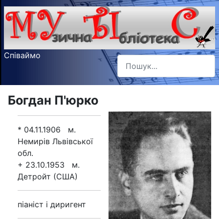
Співаймо
Пошук
Type 2 or more characters f
Богдан П'юрко
* 04.11.1906 м.
Немирів Львівської
обл.
+ 23.10.1953 м.
Детройт (США)
піаніст і диригент