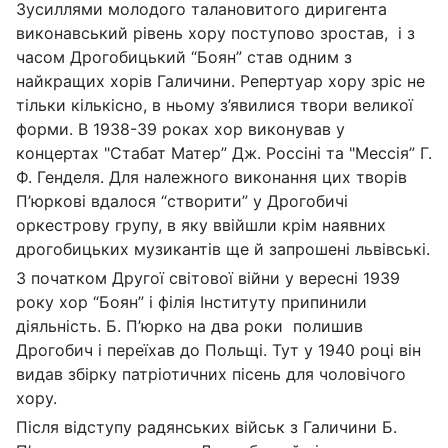
Зусиллями молодого талановитого диригента
виконавський рівень хору поступово зростав, і з
часом Дрогобицький “Боян” став одним з
найкращих хорів Галичини. Репертуар хору зріс не
тільки кількісно, в ньому з’явилися твори великої
форми. В 1938-39 роках хор виконував у
концертах "Стабат Матер” Дж. Россіні та "Мессія” Г.
Ф. Генделя. Для належного виконання цих творів
П’юркові вдалося “створити” у Дрогобичі
оркестрову групу, в яку ввійшли крім наявних
дрогобицьких музикантів ще й запрошені львівські.
З початком Другої світової війни у вересні 1939
року хор “Боян” і філія Інституту припинили
діяльність. Б. П’юрко на два роки полишив
Дрогобич і переїхав до Польщі. Тут у 1940 році він
видав збірку патріотичних пісень для чоловічого
хору.
Після відступу радянських військ з Галичини Б.