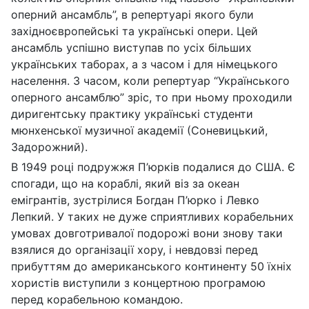
оперний ансамбль”, в репертуарі якого були
західноєвропейські та українські опери. Цей
ансамбль успішно виступав по усіх більших
українських таборах, а з часом і для німецького
населення. З часом, коли репертуар “Українського
оперного ансамблю” зріс, то при ньому проходили
диригентську практику українські студенти
мюнхенської музичної академії (Соневицький,
Задорожний).
В 1949 році подружжя П’юрків подалися до США. Є
спогади, що на кораблі, який віз за океан
емігрантів, зустрілися Богдан П’юрко і Левко
Лепкий. У таких не дуже сприятливих корабельних
умовах довготривалої подорожі вони знову таки
взялися до організації хору, і невдовзі перед
прибуттям до американського континенту 50 їхніх
хористів виступили з концертною програмою
перед корабельною командою.