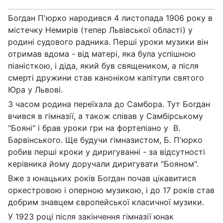
Богдан П'юрко народився 4 листопада 1906 року в
містечку Немирів (тепер Львівської області) у
родині судового радника. Перші уроки музики він
отримав вдома - від матері, яка була успішною
піаністкою, і діда, який був священиком, а після
смерті дружини став каноніком капітули святого
Юра у Львові.
З часом родина переїхала до Самбора. Тут Богдан
вчився в гімназії, а також співав у Самбірському
"Бояні" і брав уроки гри на фортепіано у В.
Барвінського. Ще будучи гімназистом, Б. П'юрко
робив перші кроки у диригуванні - за відсутності
керівника йому доручали диригувати "Бояном".
Вже з юнацьких років Богдан почав цікавитися
оркестровою і оперною музикою, і до 17 років став
добрим знавцем європейської класичної музики.
У 1923 році після закінчення гімназії юнак