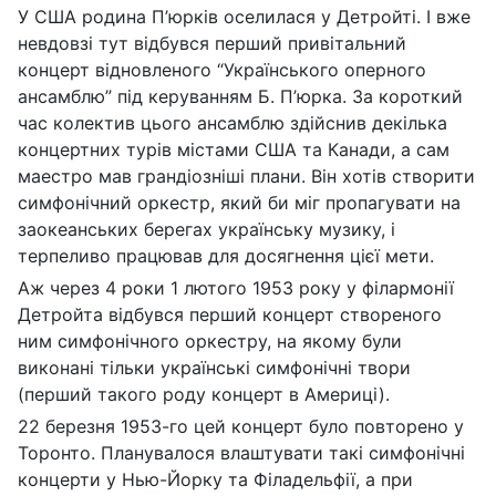
У США родина П’юрків оселилася у Детройті. І вже
невдовзі тут відбувся перший привітальний
концерт відновленого “Українського оперного
ансамблю” під керуванням Б. П’юрка. За короткий
час колектив цього ансамблю здійснив декілька
концертних турів містами США та Канади, а сам
маестро мав грандіозніші плани. Він хотів створити
симфонічний оркестр, який би міг пропагувати на
заокеанських берегах українську музику, і
терпеливо працював для досягнення цієї мети.
Аж через 4 роки 1 лютого 1953 року у філармонії
Детройта відбувся перший концерт створеного
ним симфонічного оркестру, на якому були
виконані тільки українські симфонічні твори
(перший такого роду концерт в Америці).
22 березня 1953-го цей концерт було повторено у
Торонто. Планувалося влаштувати такі симфонічні
концерти у Нью-Йорку та Філадельфії, а при