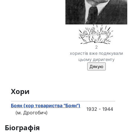
2
хористів вже подякували
цьому диригенту
Хори
Боян (хор товариства "Боян")
1932 - 1944
(м. Дрогобич)
Біографія