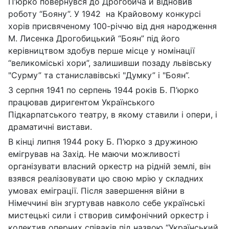
П’юрко повернувся до Дрогобича й відновив
роботу “Бояну”. У 1942 на Крайовому конкурсі
хорів присвяченому 100-річчю від дня народження
М. Лисенка Дрогобицький “Боян” під його
керівництвом здобув перше місце у номінації
“великоміські хори”, залишивши позаду львівську
"Сурму” та станиславівські "Думку” і "Боян”.
З серпня 1941 по серпень 1944 років Б. П’юрко
працював диригентом Українського
Підкарпатського театру, в якому ставили і опери, і
драматичні вистави.
В кінці липня 1944 року Б. П’юрко з дружиною
емігрував на Захід. Не маючи можливості
організувати власний оркестр на рідній землі, він
взявся реалізовувати цю свою мрію у складних
умовах еміграції. Після завершення війни в
Німеччині він згуртував навколо себе українські
мистецькі сили і створив симфонічний оркестр і
колектив оперних співаків під назвою “Український