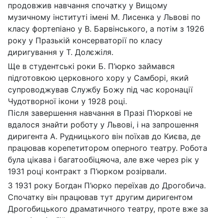
продовжив навчання спочатку у Вищому
музичному інституті імені М. Лисенка у Львові по
класу фортепіано у В. Барвінського, а потім з 1926
року у Празькій консерваторії по класу
диригування у Т. Долєжіля.
Ще в студентські роки Б. П’юрко займався
підготовкою церковного хору у Самборі, який
супроводжував Службу Божу під час коронації
Чудотворної ікони у 1928 році.
Після завершення навчання в Празі П’юркові не
вдалося знайти роботу у Львові, і на запрошення
диригента А. Рудницького він поїхав до Києва, де
працював корепетитором оперного театру. Робота
була цікава і багатообіцяюча, але вже через рік у
1931 році контракт з П’юрком розірвали.
З 1931 року Богдан П’юрко переїхав до Дрогобича.
Спочатку він працював тут другим диригентом
Дрогобицького драматичного театру, проте вже за