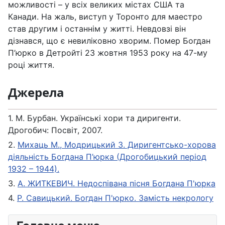
можливості – у всіх великих містах США та
Канади. На жаль, виступ у Торонто для маестро
став другим і останнім у житті. Невдовзі він
дізнався, що є невиліковно хворим. Помер Богдан
П’юрко в Детройті 23 жовтня 1953 року на 47-му
році життя.
Джерела
1. М. Бурбан. Українські хори та диригенти.
Дрогобич: Посвіт, 2007.
2.
Михаць М., Модрицький З. Диригентсько-хорова
діяльність Богдана П’юрка (Дрогобицький період
1932 – 1944).
3.
А. ЖИТКЕВИЧ. Недоспівана пісня Богдана П'юрка
4.
Р. Савицький. Богдан П'юрко. Замість некрологу