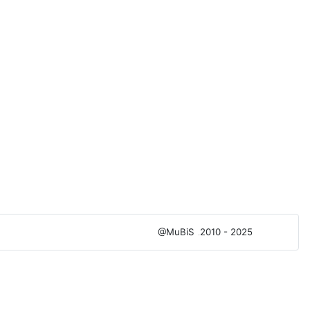
@MuBiS
2010 - 2025
Ajka