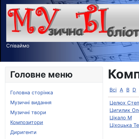
Співаймо
Комп
Головне меню
Всі
A
B
D
Головна сторінка
Музичні видання
Целюх Степ
Цигилик Ол
Музичні твори
Цікало М
Композитори
Ціхоцька Т
Диригенти