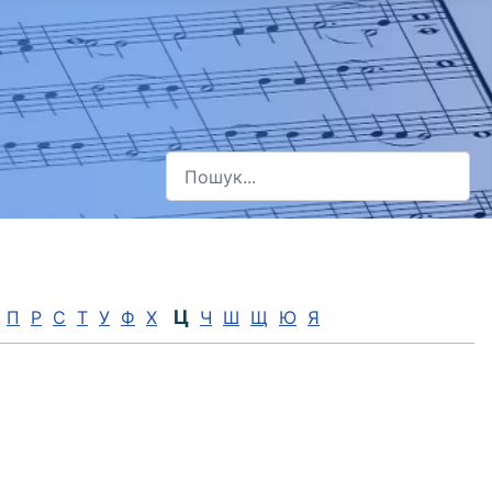
Пошук
Type 2 or more characters for results.
Ц
П
Р
С
Т
У
Ф
Х
Ч
Ш
Щ
Ю
Я