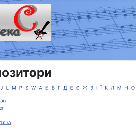
озитори
J
L
M
P
S
W
А
Б
В
Г
Д
Е
Є
Ж
З
І
Ї
К
Л
М
Н
О
ан
ег
етяна