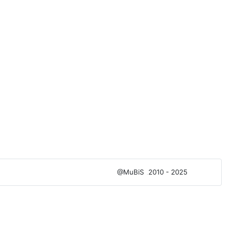
@MuBiS
2010 - 2025
Ajka