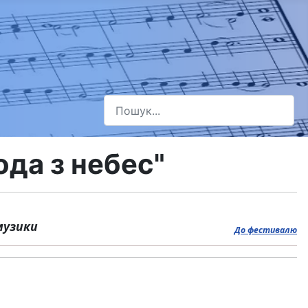
Пошук
Type 2 or more characters for results.
ода з небес"
 музики
До фестивалю