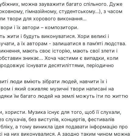
арубіжних, можна зауважити багато спільного. Дуже
церковному, гімназійному, студентському…), з часом
али твори для хорового виконання…
вори і їх автори – композитори.
ь жити і будуть виконуватися. Хори великі і
учати, а їх авторам - залишатися в пам’яті людства.
кнення, мають своє історію, мають свої злети і
х обставин зникає… Хоча частими є випадки, коли
 продовжує існувати десятиліттями, періодично
ті люди вміють зібрати людей, навчити їх і
ром і який оживляє музичні твори написані на
авдяки їм багато людей на землі можуть іти по життю
, хористи. Музика існує для того, щоб її слухали,
слухачів, без виступів, концертів, фестивалів
убліку, а тому виникла ідея подавати інформацію про
, які на них виконувалися. А заодно таким чином можна