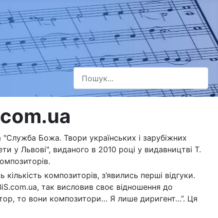
Пошук
Type 2 or more characters for results.
.com.ua
а "Служба Божа. Твори українських і зарубіжних
ти у Львові", виданого в 2010 році у видавництві Т.
композиторів.
ь кількість композиторів, з’явились перші відгуки.
iS.com.ua, так висловив своє відношення до
зитор, то вони композитори… Я лише диригент…”. Ця