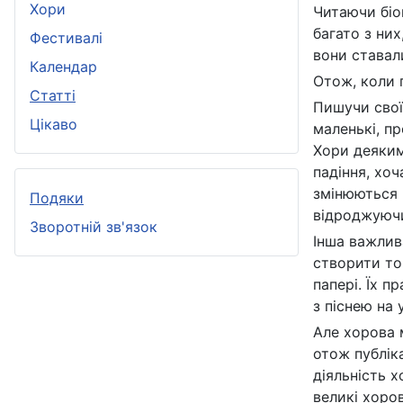
Хори
Читаючи біо
багато з них
Фестивалі
вони ставал
Календар
Отож, коли 
Статті
Пишучи свої
Цікаво
маленькі, пр
Хори деяким
падіння, хо
змінюються 
Подяки
відроджуючи
Зворотній зв'язок
Інша важлив
створити то
папері. Їх п
з піснею на 
Але хорова м
отож публік
діяльність х
великі хоров