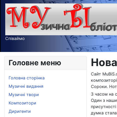
Співаймо
Нова
Головне меню
Сайт MuBiS.
Головна сторінка
композиторів
Музичні видання
Сороки. Нот
З часом на с
Музичні твори
Один з наши
Композитори
присутності
Диригенти
думка стала