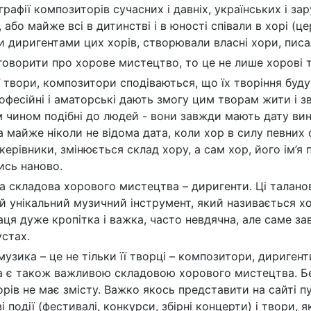
графії композиторів сучасних і давніх, українських і з
, або майже всі в дитинстві і в юності співали в хорі (
и диригентами цих хорів, створювали власні хори, пис
говорити про хорове мистецтво, то це не лише хорові т
 твори, композитори сподіваються, що їх творіння будут
офесійні і аматорські дають змогу цим творам жити і зв
 чином подібні до людей - вони завжди мають дату вини
ча майже ніколи не відома дата, коли хор в силу певни
керівники, змінюється склад хору, а сам хор, його ім’я
сь наново.
а складова хорового мистецтва – диригенти. Ці таланови
й унікальний музичний інструмент, який називається хо
раця дуже кропітка і важка, часто невдячна, але саме з
устах.
узика – це не тільки її творці – композитори, диригенти
а є також важливою складовою хорового мистецтва. Без 
орів не має змісту. Важко якось представити на сайті п
і події (фестивалі, конкурси, збірні концерти) і твори