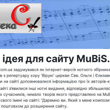
 ідея для сайту MuBiS
com.ua задумувався як інтернет-версія нотного збірник
 з репертуару хору 'Вірую' церкви Свв. Ольги і Єлизаве
и на сайті доповнювалися інформацією про їх авторів-
айті з’явилися інші нотні видання, відповідно збільшилас
х сучасників, чимало творів якого представлено на MuB
 свого імені на сайті: “Даремно ви. Який з мене компо
 поштовхом до розширення сайту.