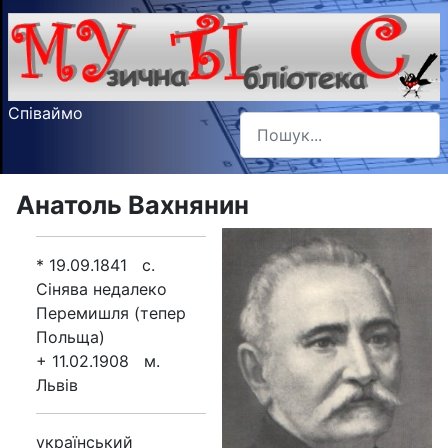
Співаймо
Пошук
Type 2 or more characters f
Анатоль Вахнянин
* 19.09.1841 с.
Сінява недалеко
Перемишля (тепер
Польща)
+ 11.02.1908 м.
Львів
український