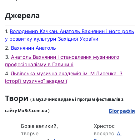
Джерела
1.
Володимир Качкан. Анатоль Вахнянин і його роль
у розвитку культури Західної України
2.
Вахнянин Анатоль
3.
Анатоль Вахнянин і становлення музичного
професіоналізму в Галичині
4.
Львівська музична академія ім. М.Лисенка. З
історії музичної академії
Твори
( з музичних видань і програм фестивалів з
Біографія
сайту MuBiS.com.ua )
Боже великий,
Христос
творче
воскрес.
А.