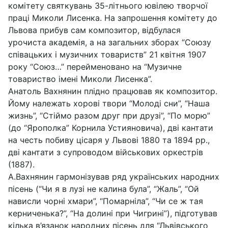
комітету святкувань 35-літнього ювілею творчої
праці Миколи Лисенка. На запрошення комітету до
Львова прибув сам композитор, відбулася
урочиста академія, а на загальних зборах “Союзу
співацьких і музичних товариств” 21 квітня 1907
року “Союз…” перейменовано на “Музичне
товариство імені Миколи Лисенка”.
Анатоль Вахнянин плідно працював як композитор.
Йому належать хорові твори “Молоді сни”, “Наша
жизнь”, “Стіймо разом друг при друзі”, “По морю”
(до “Ярополка” Корнила Устияновича), дві кантати
на честь побиву цісаря у Львові 1880 та 1894 рр.,
дві кантати з супроводом військових оркестрів
(1887).
А.Вахнянин гармонізував ряд українських народних
пісень (“Чи я в лузі не калина була”, “Жаль”, “Ой
нависли чорні хмари”, “Помарніла”, “Чи се ж тая
керниченька?”, “На долині при Чигрині”), підготував
кілька в’язанок народних пісень для “Львівського