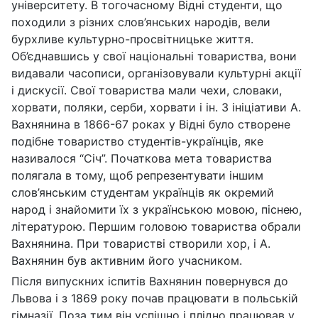
університету. В тогочасному Відні студенти, що
походили з різних слов’янських народів, вели
бурхливе культурно-просвітницьке життя.
Об’єднавшись у свої національні товариства, вони
видавали часописи, організовували культурні акції
і дискусії. Свої товариства мали чехи, словаки,
хорвати, поляки, серби, хорвати і ін. З ініціативи А.
Вахнянина в 1866-67 роках у Відні було створене
подібне товариство студентів-українців, яке
називалося “Січ”. Початкова мета товариства
полягала в тому, щоб репрезентувати іншим
слов’янським студентам українців як окремий
народ і знайомити їх з українською мовою, піснею,
літературою. Першим головою товариства обрали
Вахнянина. При товаристві створили хор, і А.
Вахнянин був активним його учасником.
Після випускних іспитів Вахнянин повернувся до
Львова і з 1869 року почав працювати в польській
гімназії. Поза тим він успішно і плідно працював у