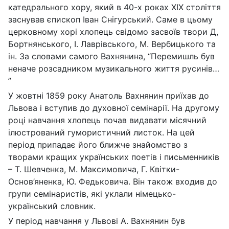
катедрального хору, який в 40-х роках ХІХ століття
заснував єпископ Іван Снігурський. Саме в цьому
церковному хорі хлопець свідомо засвоїв твори Д,
Бортнянського, І. Лаврівського, М. Вербицького та
ін. За словами самого Вахнянина, “Перемишль був
неначе розсадником музикального життя русинів…
”
У жовтні 1859 року Анатоль Вахнянин приїхав до
Львова і вступив до духовної семінарії. На другому
році навчання хлопець почав видавати місячний
ілюстрований гумористичний листок. На цей
період припадає його ближче знайомство з
творами кращих українських поетів і письменників
– Т. Шевченка, М. Максимовича, Г. Квітки-
Основ’яненка, Ю. Федьковича. Він також входив до
групи семінаристів, які уклали німецько-
український словник.
У період навчання у Львові А. Вахнянин був