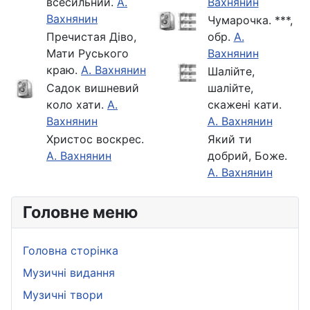
всесильний.
А.
Вахнянин
Вахнянин
Чумарочка. ***,
Пречистая Діво,
обр.
А.
Мати Руського
Вахнянин
краю.
А. Вахнянин
Шалійте,
Садок вишневий
шалійте,
коло хати.
А.
скажені кати.
Вахнянин
А. Вахнянин
Христос воскрес.
Який ти
А. Вахнянин
добрий, Боже.
А. Вахнянин
Головне меню
Головна сторінка
Музичні видання
Музичні твори