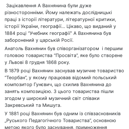
Зацікавлення А Вахнянина були дуже
різносторонніми. Йому належать дослідницькі
праці з історії літератури, літературної критики,
історії України, географії… Цікаво, що виданий у
1884 році “Учебник географії” А Вахнянина був
заборонений у царській Росії.
Анатоль Вахнянин був cпіворганізатором і першим
головою товариства “Просвіта”, яке було створене
у Львові 8 грудня 1868 року.
В 1879 році Вахнянин заснував музичне товариство
“Теорбан”, у якому працював відомий польський
композитор Гунєвич, що схилив Вахнянина до
занять композицією. З цього товариства пішли
згодом у широкий музичний світ співаки
Закревський та Мишуга.
У 1881 році Вахнянин був одним із співзасновників
„Руського Педагогічного Товариства”, основною
метою якого було заснування, примноження