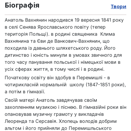
Біографія
Твори
Анатоль Вахнянин народився 19 вересня 1841 року
в селі Сенява Ярославського повіту (тепер
територія Польщі). в родині священика Клима
Вахнянина та Єви де Ванкович-Вахнянин, що
походила із давнього шляхетського роду. Його
дитинство і юність минули в умовах звичного для
того часу панування польської і німецької мови в
усіх сферах життя, в тому числі і в родині.
Початкову освіту він здобув в Перемишлі - в
чотирикласній нормальній школу (1847-1851 роки),
а потім в гімназії.
Своїй матері Анатоль завдячував своїм
захопленням музикою і піснею. В гімназійні роки він
опановував музичну грамоту у викладачів
Леоренда та Серсавія. Хлопець володів добрим
альтом і його прийняли до Перемишльського