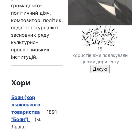
громадсько-
політичний діяч,
композитор, політик,
педагог і журналіст,
засновник ряду
культурно-
15
просвітницьких
хористів вже подякували
інституцій.
цьому диригенту
Хори
Боян (хор
львівського
товариства
1891 -
"Боян")
(м.
Львів)