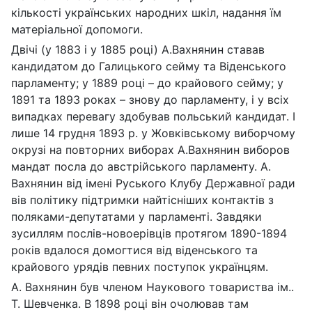
кількості українських народних шкіл, надання їм
матеріальної допомоги.
Двічі (у 1883 і у 1885 році) А.Вахнянин ставав
кандидатом до Галицького сейму та Віденського
парламенту; у 1889 році – до крайового сейму; у
1891 та 1893 роках – знову до парламенту, і у всіх
випадках перевагу здобував польський кандидат. І
лише 14 грудня 1893 р. у Жовківському виборчому
окрузі на повторних виборах А.Вахнянин виборов
мандат посла до австрійського парламенту. А.
Вахнянин від імені Руського Клубу Державної ради
вів політику підтримки найтісніших контактів з
поляками-депутатами у парламенті. Завдяки
зусиллям послів-новоерівців протягом 1890-1894
років вдалося домогтися від віденського та
крайового урядів певних поступок українцям.
А. Вахнянин був членом Наукового товариства ім..
Т. Шевченка. В 1898 році він очолював там