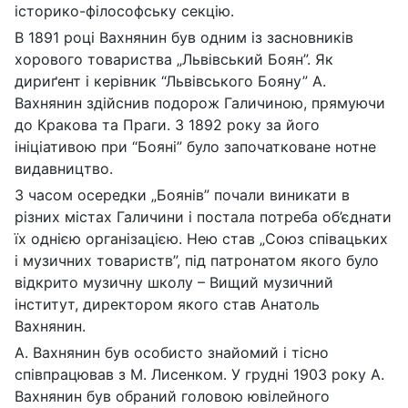
історико-філософську секцію.
В 1891 році Вахнянин був одним із засновників
хорового товариства „Львівський Боян”. Як
дириґент і керівник “Львівського Бояну” А.
Вахнянин здійснив подорож Галичиною, прямуючи
до Кракова та Праги. З 1892 року за його
ініціативою при “Бояні” було започатковане нотне
видавництво.
З часом осередки „Боянів” почали виникати в
різних містах Галичини і постала потреба об’єднати
їх однією організацією. Нею став „Союз співацьких
і музичних товариств”, під патронатом якого було
відкрито музичну школу – Вищий музичний
інститут, директором якого став Анатоль
Вахнянин.
А. Вахнянин був особисто знайомий і тісно
співпрацював з М. Лисенком. У грудні 1903 року А.
Вахнянин був обраний головою ювілейного