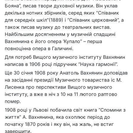
Бояна”, писав твори духовної музики. Він уклав
декілька нотних збірників, серед яких “Співаник
для середніх шкіл”(1889) і “Співаник церковний”, а
також писав музику до театральних вистав.
Найбільшим досягненням у музичній спадщині
Вахнянина є його опера ‘Купало” – перша
повноцінна опера в Галичині.
Для потреб Вищого музичного інституту Вахнянин
написав в 1906 році підручник “Наука гармонії”.
Ще 30 січня 1908 року Анатоль Вахнянин доповідав
на засіданні президії Музичного товариства іс М.
Лисенка про перспективи Вищого музичного
інституту, а вже в ніч з 10 на 11 лютого раптово
помер.
1908 році у Львові побачила світ книга “Cпомини з
життя” А. Вахнянина, яка охоплює період до
початку 1870 років і яку він, на жаль, не встиг
завершити.