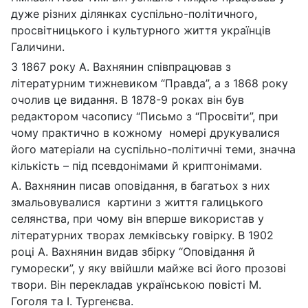
дуже різних ділянках суспільно-політичного,
просвітницького і культурного життя українців
Галичини.
З 1867 року А. Вахнянин співпрацював з
літературним тижневиком “Правда”, а з 1868 року
очолив це видання. В 1878-9 роках він був
редактором часопису “Письмо з “Просвіти”, при
чому практично в кожному номері друкувалися
його матеріали на суспільно-політичні теми, значна
кількість – під псевдонімами й криптонімами.
А. Вахнянин писав оповідання, в багатьох з них
змальовувалися картини з життя галицького
селянства, при чому він вперше використав у
літературних творах лемківську говірку. В 1902
році А. Вахнянин видав збірку “Оповідання й
гуморески”, у яку ввійшли майже всі його прозові
твори. Він перекладав українською повісті М.
Гоголя та І. Тургенєва.