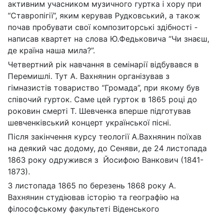
активним учасником музичного гуртка і хору при
“Ставропігії”, яким керував Рудковський, а також
почав пробувати свої композиторські здібності -
написав квартет на слова Ю.Федьковича “Чи знаєш,
де країна наша мила?”.
Четвертний рік навчання в семінарії відбувався в
Перемишлі. Тут А. Вахнянин організував з
гімназистів товариство “Громада”, при якому був
співочий гурток. Саме цей гурток в 1865 році до
роковин смерті Т. Шевченка вперше підготував
шевченківський концерт української пісні.
Після закінчення курсу теології А.Вахнянин поїхав
на деякий час додому, до Сеняви, де 24 листопада
1863 року одружився з Йосифою Ванкович (1841-
1873).
З листопада 1865 по березень 1868 року А.
Вахнянин студіював історію та географію на
філософському факультеті Віденського