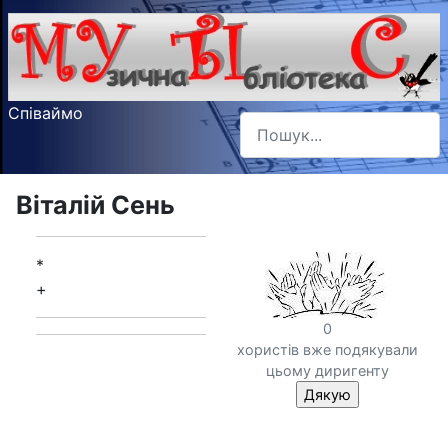
Співаймо
Пошук
Type 2 or more characters f
Віталій Сень
*
+
0
хористів вже подякували
цьому диригенту