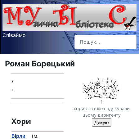
Співаймо
Пошук
Type 2 or more characters f
Роман Борецький
*
+
1
хористів вже подякували
цьому диригенту
Хори
Вірли
(м.