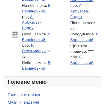
На небi зiрка.
В.
пер.
А.
Барвінський
,
Арбузова-
ред
А.
Родич
Арбузова-
Пісня на честь
Родич
св.
Небо і земля.
В.
Володимира.
В.
Барвінський
,
Барвінський
обр.
Р.
Що то за
Стельмащук
предиво. ***,
(G
обр.
В.
dur )
Небо і земля.
В.
Барвінський
Барвінський
Головне меню
Головна сторінка
Музичні видання