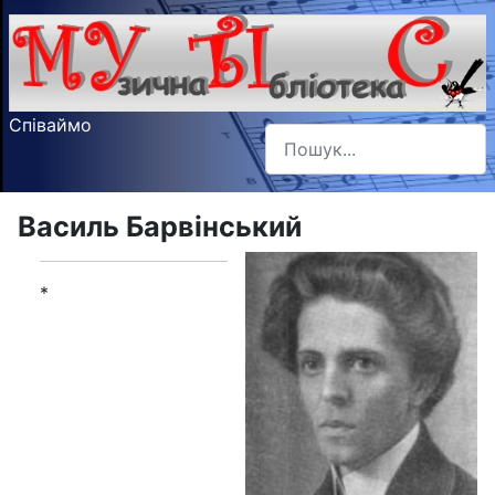
Співаймо
Пошук
Type 2 or more characters f
Василь Барвінський
*