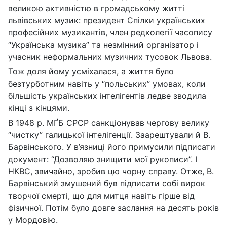
великою активністю в громадському житті
львівських музик: президент Спілки українських
професійних музикантів, член редколегії часопису
“Українська музика” та незмінний організатор і
учасник неформальних музичних тусовок Львова.
Тож доля йому усміхалася, а життя було
безтурботним навіть у “польських” умовах, коли
більшість українських інтелігентів ледве зводила
кінці з кінцями.
В 1948 р. МҐБ СРСР санкціонував чергову велику
“чистку” галицької інтелігенції. Заарештували й В.
Барвінського. У в’язниці його примусили підписати
документ: “Дозволяю знищити мої рукописи”. І
НКВС, звичайно, зробив цю чорну справу. Отже, В.
Барвінський змушений був підписати собі вирок
творчої смерті, що для митця навіть гірше від
фізичної. Потім було довге заслання на десять років
у Мордовію.