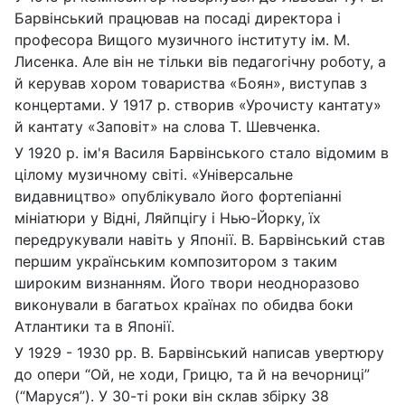
Барвінський працював на посаді директора і
професора Вищого музичного інституту ім. М.
Лисенка. Але він не тільки вів педагогічну роботу, а
й керував хором товариства «Боян», виступав з
концертами. У 1917 р. створив «Урочисту кантату»
й кантату «Заповіт» на слова Т. Шевченка.
У 1920 р. ім'я Василя Барвінського стало відомим в
цілому музичному світі. «Універсальне
видавництво» опублікувало його фортепіанні
мініатюри у Відні, Ляйпцігу і Нью-Йорку, їх
передрукували навіть у Японії. В. Барвінський став
першим українським композитором з таким
широким визнанням. Його твори неодноразово
виконували в багатьох країнах по обидва боки
Атлантики та в Японії.
У 1929 - 1930 рр. В. Барвінський написав увертюру
до опери “Ой, не ходи, Грицю, та й на вечорниці”
(“Маруся”). У 30-ті роки він склав збірку 38