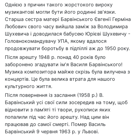
Однією з причин такого жорстокого вироку
музикантові могли бути його родинні зв'язки.
Старша сестра матері Барвінського Євгенії Герміна
Любович свого часу вийшла заміж за Володимира
Шухевича і доводилася бабусею Юрієві Шухевичу -
Головнокомандувачу УПА, якому вдалося
продовжувати боротьбу в підпіллі аж до 1950 року.
Після арешту 1948 р. понад 40 років було
заборонено згадувати ім'я Василя Барвінського!
Музика композитора майже скрізь була вилучена з
концертів. Це була велика втрата для нашого
культурного життя.
Після повернення із заслання (1958 р.) В.
Барвінський усі свої сили зосередив на тому, щоб
відновити з пам’яті ті твори, рукописи яких
попалили під час його арешту. Над цим він
працював до самої смерті. Помер Василь
Барвінський 9 червня 1963 р. у Львові.