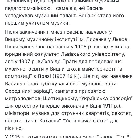
Любовичів) була першою в Галичині музичним
педагогом-жінкою, і саме від неї Василь
успадкував музичний талант. Вона ж стала його
першим учителем музики.
Після закінчення гімназії Василь навчався у
Вищому музичному інституті ім. Лисенка у Львові.
Після закінчення навчання у 1906 р. він вступив на
юридичний факультет Львівського університету,
але у 1907 р. виїхав до Праги для продовження
музичної освіти у Вищій школі майстерності та
композиції в Празі (1907-1914). Ще під час навчання
Василь почав публікувати свої музичні твори.
Серед них: варіації, кантата з присвятою
митрополитові Шептицькому, “Українська рапсодія”
для оркестру (вперше виконана у Відні 1911 р.),
мініатюри, музика для струнних квартетів, секстет,
соната, цикл “Кохання”, “Українська сюїта” для
піаніно.
У 1915 р. композитор повернувся до Львова. Тут В.