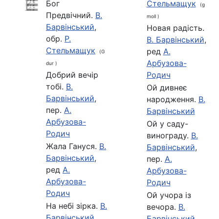
Бог
Стельмащук
(g
Предвічний.
В.
moll )
Барвінський
,
Новая радість.
обр.
Р.
В. Барвінський
,
Стельмащук
ред
А.
(G
Арбузова-
dur )
Добрий вечір
Родич
тобі.
В.
Ой дивнеє
Барвінський
,
народження.
В.
пер.
А.
Барвінський
Арбузова-
Ой у саду-
Родич
винограду.
В.
Жала Гануся.
В.
Барвінський
,
Барвінський
,
пер.
А.
ред
А.
Арбузова-
Арбузова-
Родич
Родич
Ой учора із
На небi зiрка.
В.
вечора.
В.
Барвінський
Барвінський
,