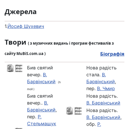
Джерела
1.
Йосиф Шухевич
Твори
( з музичних видань і програм фестивалів з
Біографія
сайту MuBiS.com.ua )
Бив святий
Нова радiсть
вечер.
В.
стала.
В.
Барвінський
Барвінський
,
(h
пер.
В. Чмир
moll )
Бив святий
Нова радість.
вечер..
В.
В. Барвінський
Барвінський
,
Нова радість.
пер.
Р.
В. Барвінський
,
Стельмащук
обр.
Р.