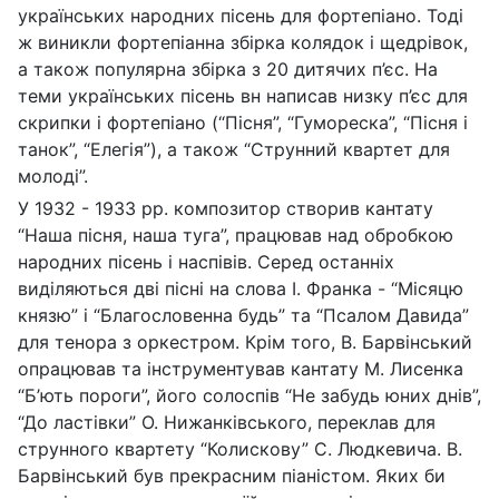
українських народних пісень для фортепіано. Тоді
ж виникли фортепіанна збірка колядок і щедрівок,
а також популярна збірка з 20 дитячих п’єс. На
теми українських пісень вн написав низку п’єс для
скрипки і фортепіано (“Пісня”, “Гумореска”, “Пісня і
танок”, “Елегія”), а також “Струнний квартет для
молоді”.
У 1932 - 1933 рр. композитор створив кантату
“Наша пісня, наша туга”, працював над обробкою
народних пісень і наспівів. Серед останніх
виділяються дві пісні на слова І. Франка - “Місяцю
князю” і “Благословенна будь” та “Псалом Давида”
для тенора з оркестром. Крім того, В. Барвінський
опрацював та інструментував кантату М. Лисенка
“Б’ють пороги”, його солоспів “Не забудь юних днів”,
“До ластівки” О. Нижанківського, переклав для
струнного квартету “Колискову” С. Людкевича. В.
Барвінський був прекрасним піаністом. Яких би