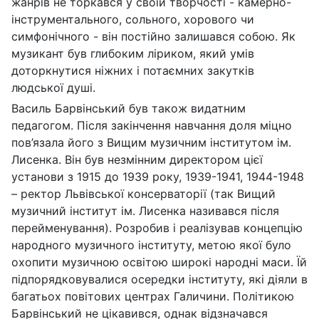
жанрів не торкався у своїй творчості - камерно-
інструментального, сольного, хорового чи
симфонічного - він постійно залишався собою. Як
музикант був глибоким ліриком, який умів
доторкнутися ніжних і потаємних закутків
людської душі.
Василь Барвінський був також видатним
педагогом. Після закінчення навчання доля міцно
пов’язала його з Вищим музичним інститутом ім.
Лисенка. Він був незмінним директором цієї
установи з 1915 до 1939 року, 1939-1941, 1944-1948
– ректор Львівської консерваторії (так Вищий
музичний інститут ім. Лисенка називався після
перейменування). Розробив і реалізував концепцію
народного музичного інституту, метою якої було
охопити музичною освітою широкі народні маси. Їй
підпорядковувалися осередки інституту, які діяли в
багатьох повітових центрах Галичини. Політикою
Барвінський не цікавився, однак відзначався