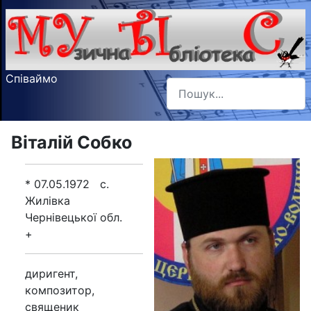
Співаймо
Пошук
Type 2 or more characters f
Віталій Собко
* 07.05.1972 с.
Жилівка
Чернівецької обл.
+
диригент,
композитор,
священик