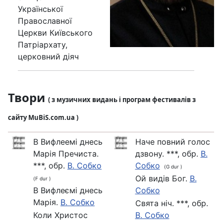
Української
Православної
Церкви Київського
Патріархату,
церковний діяч
Твори
( з музичних видань і програм фестивалів з
сайту MuBiS.com.ua )
В Вифлеемі днесь
Наче повний голос
Марія Пречиста.
дзвону. ***, обр.
В.
***, обр.
В. Собко
Собко
(G dur )
Ой видiв Бог.
В.
(F dur )
В Вифлеємі днесь
Собко
Марія.
В. Собко
Свята ніч. ***, обр.
Коли Христос
В. Собко