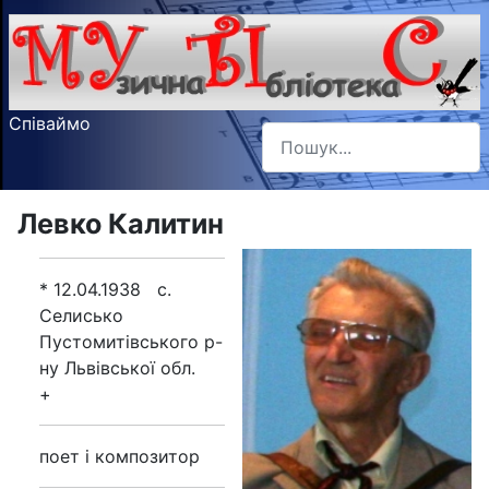
Співаймо
Пошук
Type 2 or more characters f
Левко Калитин
* 12.04.1938 с.
Селисько
Пустомитівського р-
ну Львівської обл.
+
поет і композитор