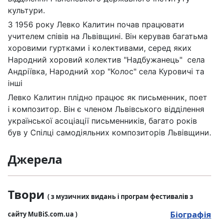
культури.
З 1956 року Левко Калитин почав працювати
учителем співів на Львівщині. Він керував багатьма
хоровими гуртками і колективами, серед яких
Народний хоровий колектив "Надбужанець" села
Андріївка, Народний хор "Колос" села Куровичі та
інші
Левко Калитин плідно працює як письменник, поет
і композитор. Він є членом Львівського відділення
української асоціації письменників, багато років
був у Спілці самодіяльних композиторів Львівщини.
Джерела
Твори
( з музичних видань і програм фестивалів з
Біографія
сайту MuBiS.com.ua )