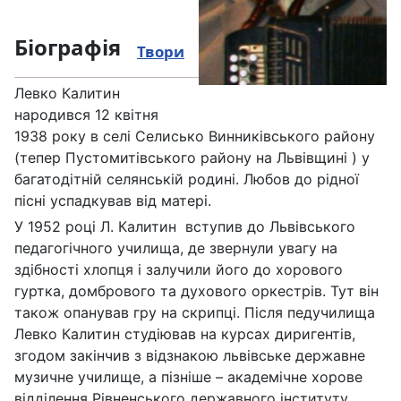
Біографія
Твори
Левко Калитин
народився 12 квітня
1938 року в селі Селисько Винниківського району
(тепер Пустомитівського району на Львівщині ) у
багатодітній селянській родині. Любов до рідної
пісні успадкував від матері.
У 1952 році Л. Калитин вступив до Львівського
педагогічного училища, де звернули увагу на
здібності хлопця і залучили його до хорового
гуртка, домбрового та духового оркестрів. Тут він
також опанував гру на скрипці. Після педучилища
Левко Калитин студіював на курсах диригентів,
згодом закінчив з відзнакою львівське державне
музичне училище, а пізніше – академічне хорове
відділення Рівненського державного інституту