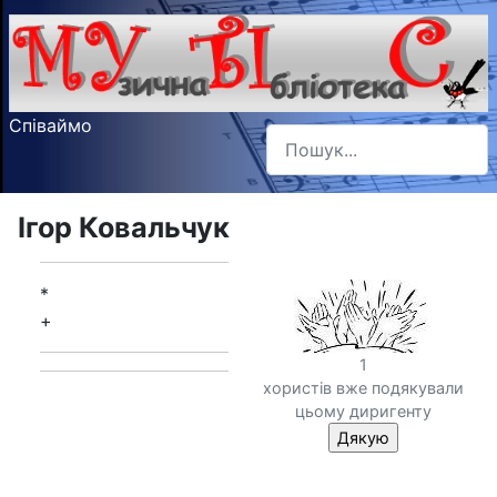
Співаймо
Пошук
Type 2 or more characters f
Ігор Ковальчук
*
+
1
хористів вже подякували
цьому диригенту