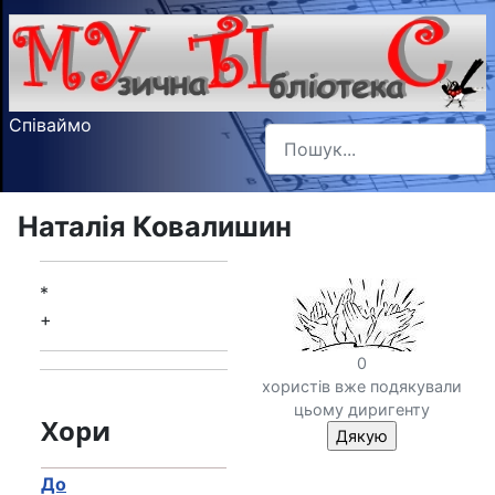
Співаймо
Пошук
Type 2 or more characters f
Наталія Ковалишин
*
+
0
хористів вже подякували
цьому диригенту
Хори
До