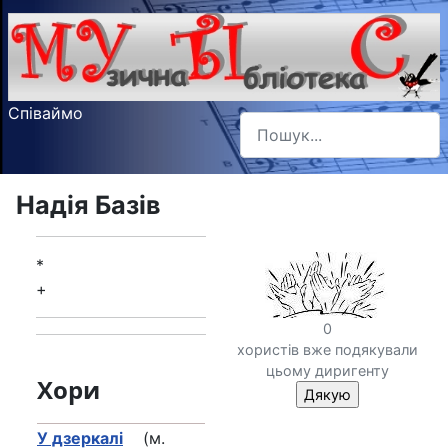
Співаймо
Пошук
Type 2 or more characters f
Надія Базів
*
+
0
хористів вже подякували
цьому диригенту
Хори
У дзеркалі
(м.