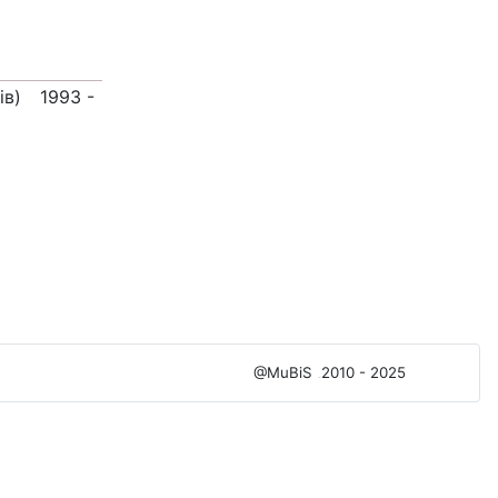
iв)
1993 -
@MuBiS
2010 - 2025
Ajka