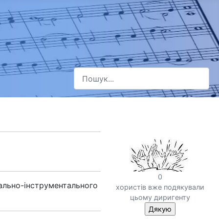
Пошук
Type 2 or more characters for results.
0
кально-iнструментального
хористів вже подякували
цьому диригенту