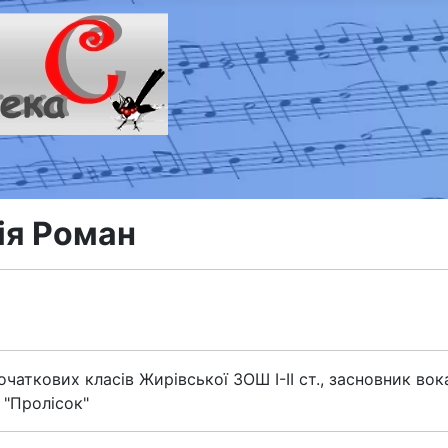
ія Роман
очаткових класiв Жирiвської ЗОШ І-ІІ ст., засновник во
 "Пролiсок"