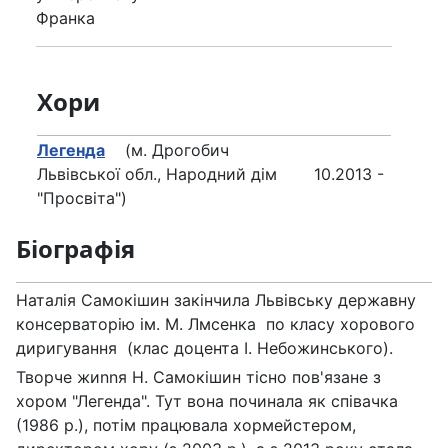
Франка
Хори
Легенда
(м. Дрогобич
Львівської обл., Народний дім
10.2013 -
"Просвіта")
Біографія
Наталія Самокішин закінчила Львівську державну
консерваторію ім. М. Лмсенка по класу хорового
диригування (клас доцента І. Небожинського).
Творче жиnnя Н. Самокішин тісно пов'язане з
хором "Легенда". Тут вона починала як співачка
(1986 р.), потім працювала хормейстером,