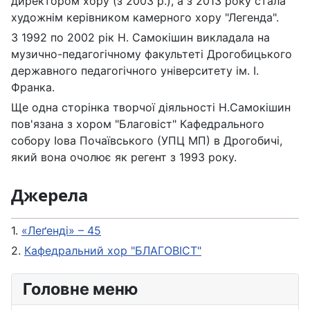
директором хору (з 2003 р.), а з 2013 року стала
художнім керівником камерного хору "Легенда".
З 1992 по 2002 рік Н. Самокішин викладала на
музично-педагогічному факультеті Дрогобицького
державного педагогічного університету ім. І.
Франка.
Ще одна сторінка творчої діяльності Н.Самокішин
пов'язана з хором "Благовіст" Кафедрального
собору Іова Почаївського (УПЦ МП) в Дрогобичі,
який вона очолює як регент з 1993 року.
Джерела
1.
«Леґенді» – 45
2.
Кафедральний хор "БЛАГОВІСТ"
Головне меню