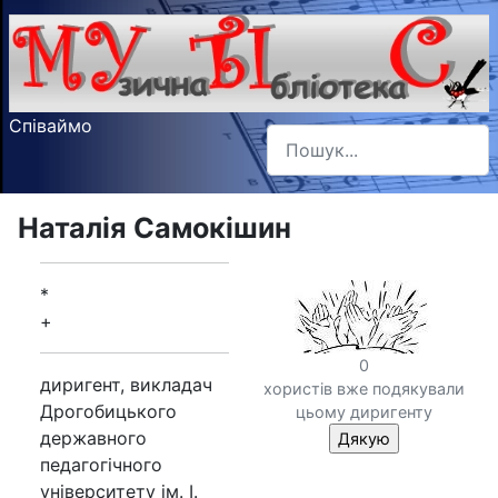
Співаймо
Пошук
Type 2 or more characters f
Наталія Самокішин
*
+
0
диригент, викладач
хористів вже подякували
Дрогобицького
цьому диригенту
державного
педагогічного
університету ім. І.