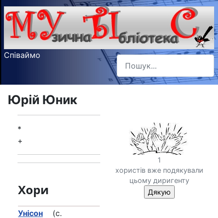
Співаймо
Пошук
Type 2 or more characters f
Юрій Юник
*
+
1
хористів вже подякували
цьому диригенту
Хори
Унісон
(с.