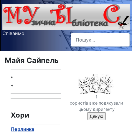
Співаймо
Пошук
Type 2 or more characters f
Майя Сайпель
*
+
1
хористів вже подякували
цьому диригенту
Хори
Перлинка