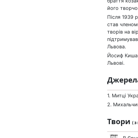
браття козак
його творчом
Після 1939 
став членом
творів на ві
підтримував
Львова.
Йосиф Кишак
Львові.
Джерел
1. Митці Укр
2. Михальчиш
Твори
( 