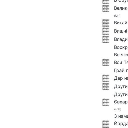
В Єру
Велик
dur )
Витай
Вишні
Влади
Воскр
Вселе
Вси Т
Грай 
Дар н
Други
Други
Євхар
moll )
З нам
Йорда