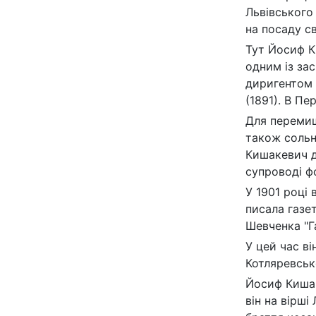
Львівського 
на посаду с
Тут Йосиф К
одним із зас
диригентом ц
(1891). В Пе
Для перемиш
також сольні
Кишакевич д
супроводі фо
У 1901 році
писала газет
Шевченка "Г
У цей час ві
Котляревсько
Йосиф Кишак
він на вірші