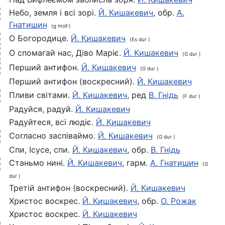
Небо, земля і всі зорі.
Й. Кишакевич
, обр.
А.
Гнатишин
(g moll )
О Богородице.
Й. Кишакевич
(Es dur )
О спомагай нас, Діво Маріє.
Й. Кишакевич
(G dur )
Перший антифон.
Й. Кишакевич
(G dur )
Перший антифон (воскресний).
Й. Кишакевич
Пливи світами.
Й. Кишакевич
, ред
В. Гнідь
(F dur )
Радуйся, радуй.
Й. Кишакевич
Радуйтеся, всі людіє.
Й. Кишакевич
Согласно заспіваймо.
Й. Кишакевич
(G dur )
Спи, Ісусе, спи.
Й. Кишакевич
, обр.
В. Гнідь
Станьмо нині.
Й. Кишакевич
, гарм.
А. Гнатишин
(G
dur )
Третій антифон (воскресний).
Й. Кишакевич
Христос воскрес.
Й. Кишакевич
, обр.
О. Рожак
Христос воскрес.
Й. Кишакевич