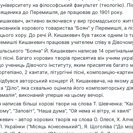
університету на філософський факультет (теологію). Пі
вященика до Перемишля, де працював до 1901 року.
ишакевич, активно включився у вир громадського життя
новників хорового товариства "Боян" у Перемишлі, а піз
ього хору. До речі Й. Кишакевич був також одним із тих
ремишлі Кишакевич працював учителем співу в Дівочому і
льського "Бояна" Й. Кишакевич написав 14 оригінальних
 пісні. Багато хорових творів присвятив він учням укра
о учениць Дівочого інституту, яким присвятив багато м
ртепіано, 2 кантати, літургічні пісні, композицію-картину 
 відбувся авторський концерт Й. Кишакевича, на якому
а "Діло", яка схвально оцінила його композиторську дія
амалія", виконаний уперше на цьому вечорі.
н написав більші хорові твори на слова Т. Шевченка: "Кал
му", "Заповіт", "Наша дума", "Ой нема ні вітру, ні хвилі" 
евич - автор хорових творів на слова О. Олеся, X. Алче
 Л. Українки ("Місяць яснесенький"), Я. Щоголіва ("До мор