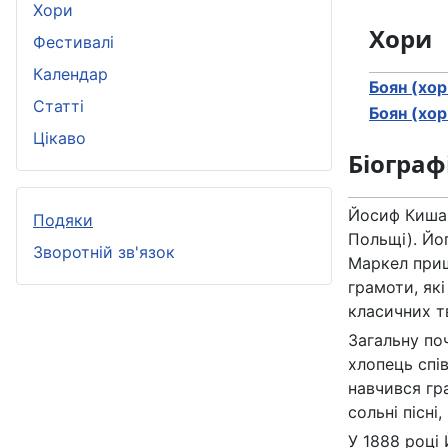
Хори
Хори
Фестивалі
Календар
Боян (хор
Статті
Боян (хор
Цікаво
Біограф
Йосиф Кишак
Подяки
Польщі). Йо
Зворотній зв'язок
Маркел прищ
грамоти, як
класичних т
Загальну по
хлопець спів
навчився гр
сольні пісні
У 1888 році 