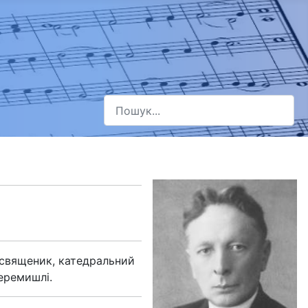
Пошук
Type 2 or more characters for results.
 священик, катедральний
еремишлі.