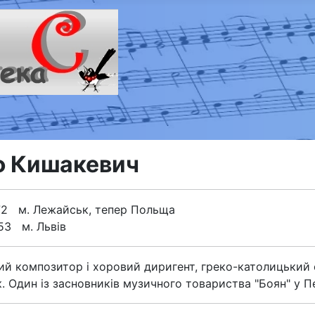
 Кишакевич
872 м. Лежайськ, тепер Польща
953 м. Львів
ий композитор і хоровий диригент, греко-католицький
. Один із засновників музичного товариства "Боян" у П