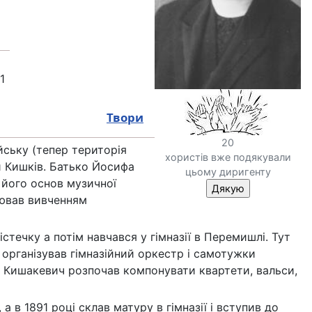
1
Твори
20
ську (тепер територія
хористів вже подякували
и Кишків. Батько Йосифа
цьому диригенту
 його основ музичної
лював вивченням
ечку а потім навчався у гімназії в Перемишлі. Тут
н організував гімназійний оркестр і самотужки
. Кишакевич розпочав компонувати квартети, вальси,
 в 1891 році склав матуру в гімназії і вступив до