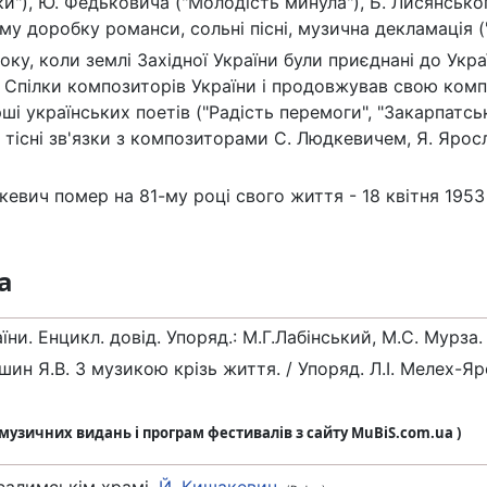
и"), Ю. Федьковича ("Молодість минула"), Б. Лисянського 
у доробку романси, сольні пісні, музична декламація ("
року, коли землі Західної України були приєднані до Ук
 Спілки композиторів України і продовжував свою компо
рші українських поетів ("Радість перемоги", "Закарпатські
 тісні зв'язки з композиторами С. Людкевичем, Я. Яро
евич помер на 81-му році свого життя - 18 квітня 1953
а
аїни. Енцикл. довід. Упоряд.: М.Г.Лабінський, М.С. Мурза. 
ин Я.В. З музикою крізь життя. / Упоряд. Л.І. Мелех-Яро
з музичних видань і програм фестивалів з сайту MuBiS.com.ua )