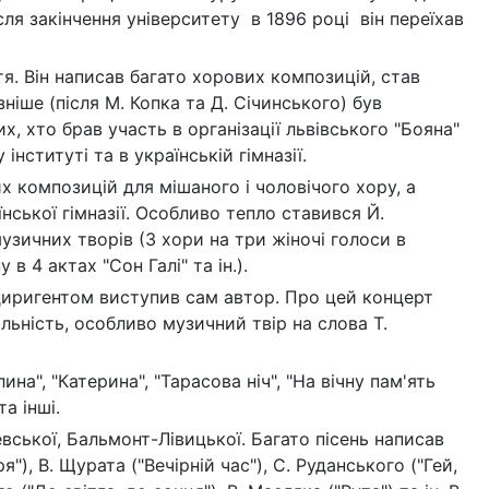
сля закінчення університету в 1896 році він переїхав
. Він написав багато хорових композицій, став
ніше (після М. Копка та Д. Січинського) був
, хто брав участь в організації львівського "Бояна"
нституті та в українській гімназії.
 композицій для мішаного і чоловічого хору, а
їнської гімназії. Особливо тепло ставився Й.
узичних творів (3 хори на три жіночі голоси в
в 4 актах "Сон Галі" та ін.).
 диригентом виступив сам автор. Про цей концерт
льність, особливо музичний твір на слова Т.
ина", "Катерина", "Тарасова ніч", "На вічну пам'ять
та інші.
вської, Бальмонт-Лівицької. Багато пісень написав
я"), В. Щурата ("Вечірній час"), С. Руданського ("Гей,