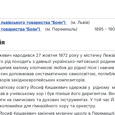
 львівського товариства "Боян")
(м. Львів)
 товариства "Боян")
(м. Перемишль)
1895 - 190
ія
евич народився 27 жовтня 1872 року у містечку Лежай
го рід походить з давньої українсько-литовської родин
епив малому хлопчикові любов до рідної пісні і навчив
і син доповнював систематичною самоосвітою, поглиб
ворів західноєвропейських композиторів.
чаткову освіту Йосиф Кишакевич одержав у рідному міст
ав в учнівському хор і був пізніше його диригентом. Ві
ати на смичкових та духових інструментах. У той час Й
, коломийки для гімназійного хору та оркестру.
Йосиф Кишакевич закінчив музичну школу в Перемишлі, а