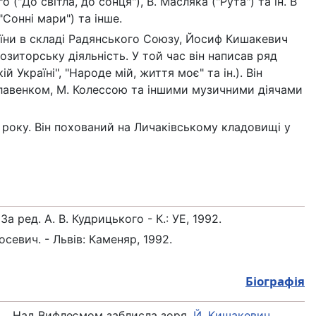
("До світла, до сонця"), В. Масляка ("Рута") та ін. В
Сонні мари") та інше.
раїни в складі Радянського Союзу, Йосиф Кишакевич
зиторську діяльність. У той час він написав ряд
й Україні", "Народе мій, життя моє" та ін.). Він
славенком, М. Колессою та іншими музичними діячами
 року. Він похований на Личаківському кладовищі у
За ред. А. В. Кудрицького - К.: УЕ, 1992.
севич. - Львів: Каменяр, 1992.
Біографія
Над Вифлеємом заблисла зоря.
Й. Кишакевич