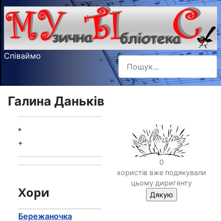
Співаймо
Пошук
Type 2 or more characters f
Галина Даньків
*
+
0
хористів вже подякували
цьому диригенту
Хори
Бережаночка