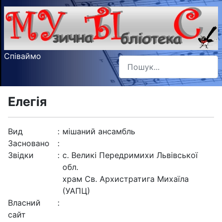
Співаймо
Пошук
Type 2 or more characters f
Елегія
Вид
:
мішаний ансамбль
Засновано
:
Звідки
:
с. Великі Передримихи Львівської
обл.
храм Св. Архистратига Михаїла
(УАПЦ)
Власний
:
сайт