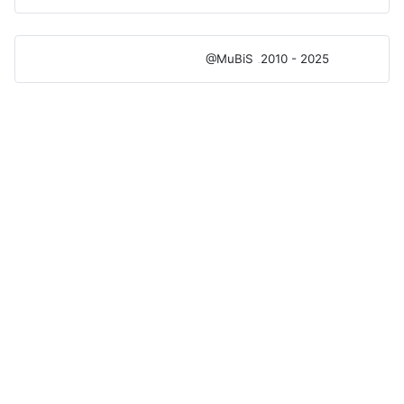
@MuBiS
2010 - 2025
Ajka