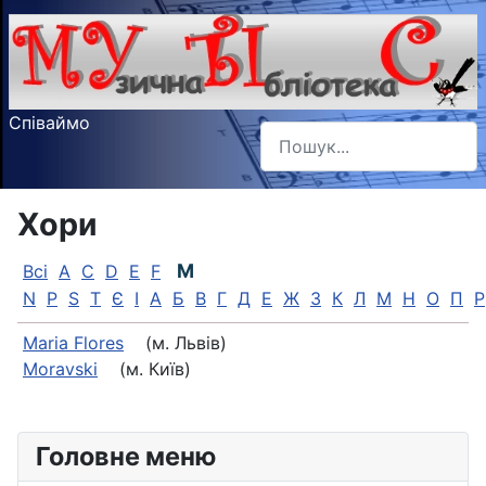
Співаймо
Пошук
Type 2 or more characters f
Хори
M
Всі
A
C
D
E
F
N
P
S
T
Є
І
А
Б
В
Г
Д
Е
Ж
З
К
Л
М
Н
О
П
Р
Maria Flores
(м. Львів)
Moravski
(м. Київ)
Головне меню