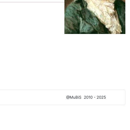
@MuBiS
2010 - 2025
Ajka