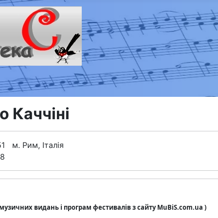
о Каччіні
51 м. Рим, Італія
18
з музичних видань і програм фестивалів з сайту MuBiS.com.ua )