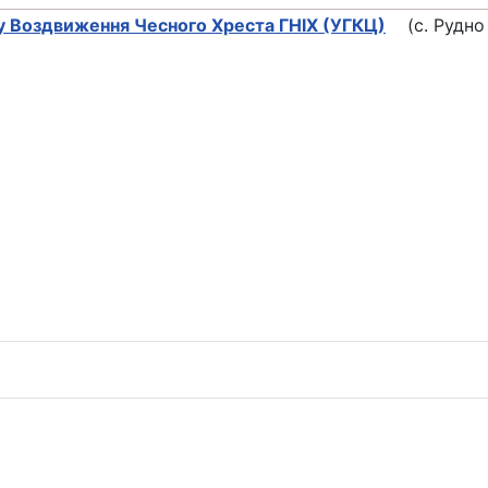
у Воздвиження Чесного Хреста ГНІХ (УГКЦ)
(с. Рудно Л