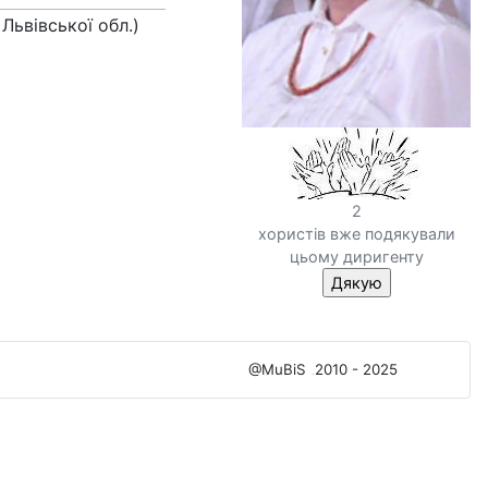
ьвівської обл.)
2
хористів вже подякували
цьому диригенту
@MuBiS
2010 - 2025
Ajka