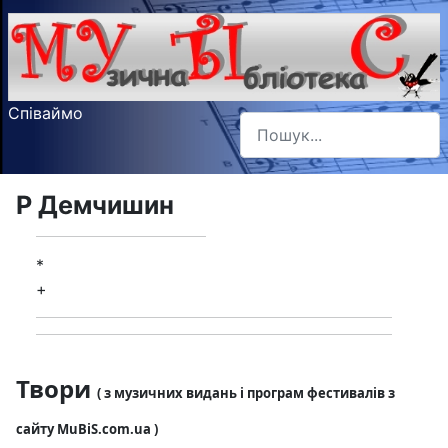
Співаймо
Пошук
Type 2 or more characters f
Р Демчишин
*
+
Твори
( з музичних видань і програм фестивалів з
сайту MuBiS.com.ua )