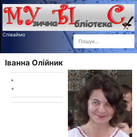
Співаймо
Пошук
Type 2 or more characters f
Іванна Олійник
*
+