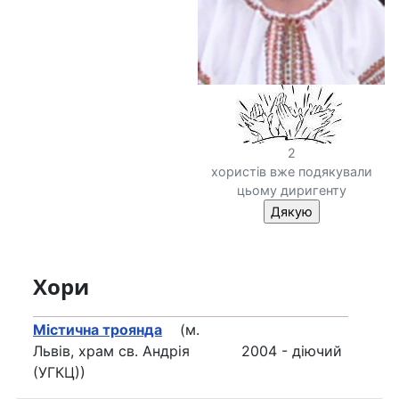
2
хористів вже подякували
цьому диригенту
Хори
Містична троянда
(м.
Львів, храм св. Андрія
2004 - діючий
(УГКЦ))