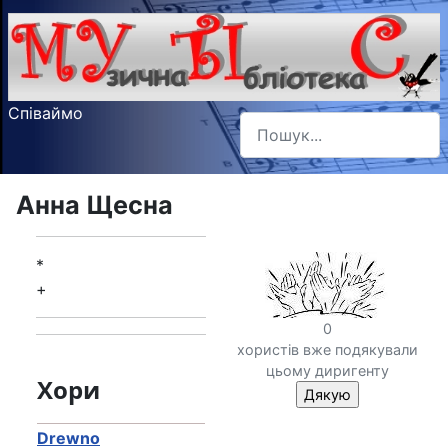
Співаймо
Пошук
Type 2 or more characters f
Анна Щесна
*
+
0
хористів вже подякували
цьому диригенту
Хори
Drewno