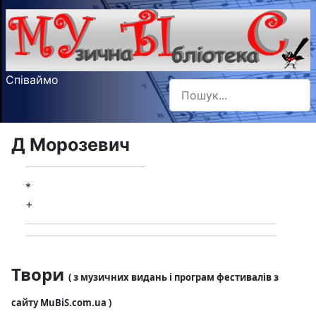
Співаймо
Пошук
Type 2 or more characters f
Д Морозевич
*
+
Твори
( з музичних видань і програм фестивалів з
сайту MuBiS.com.ua )