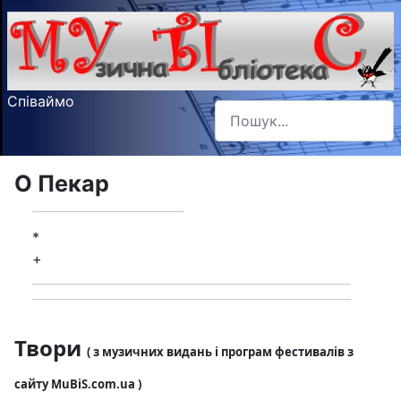
Співаймо
Пошук
Type 2 or more characters f
О Пекар
*
+
Твори
( з музичних видань і програм фестивалів з
сайту MuBiS.com.ua )