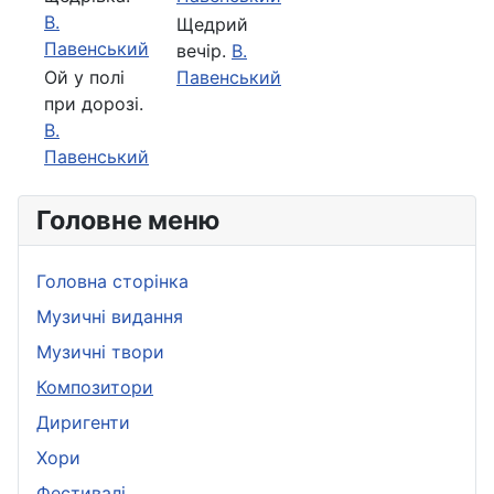
В.
Щедрий
Павенський
вечір.
В.
Ой у полi
Павенський
при дорозi.
В.
Павенський
Головне меню
Головна сторінка
Музичні видання
Музичні твори
Композитори
Диригенти
Хори
Фестивалі