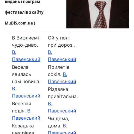
видань і програм
фестивалів з сайту
MuBiS.com.ua )
В Вифлиємі
Ой у полi
чудо-диво.
при дорозi.
В.
В.
Павенський
Павенський
Весела
Прилетів
явилась
сокіл.
В.
нам новина.
Павенський
В.
Різдвяна
Павенський
привітальна.
Веселая
В.
подiя.
В.
Павенський
Павенський
Чи дома,
Козацька
дома.
В.
щедрівка.
Павенський