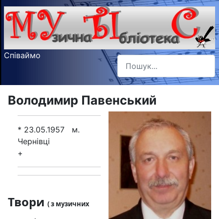
Співаймо
Пошук
Type 2 or more characters f
Володимир Павенський
* 23.05.1957 м.
Чернівці
+
Твори
( з музичних