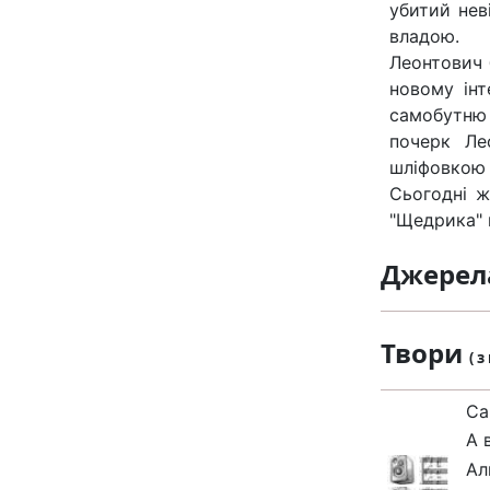
убитий нев
владою.
Леонтович 
новому інт
самобутню
почерк Ле
шліфовкою 
Сьогодні ж
"Щедрика" в
Джерел
Твори
( 
Ca
А 
Ал