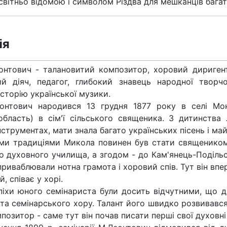
світньо відомою і символом Різдва для мешканців багат
ія
нтович - талановитий композитор, хоровий диригент
й діяч, педагог, глибокий знавець народної творчо
історію української музики.
онтович народився 13 грудня 1877 року в селі Мон
область) в сім'ї сільського священика. З дитинства
струментах, мати знала багато українських пісень і ма
ми традиціями Микола повинен був стати священиком
о духовного училища, а згодом - до Кам'янець-Подільсь
риваблювали нотна грамота і хоровий спів. Тут він впе
й, співає у хорі.
піхи юного семінариста були досить відчутними, що
та семінарського хору. Талант його швидко розвивався.
позитор - саме тут він почав писати перші свої духовні