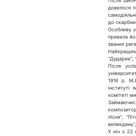
Після закі
довелося п
самодіяльні
до скарбни
Особливу у
привела йо
звання реге
Найкращими
"Дударик", 
Після усп
університе
1916 р. М
інституті 
комітеті м
Займаючис
композитор
пісня", "Л
великдень",
У ніч з 22