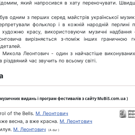
ідомим, який напросився в хату переночувати. Швидш
був одним з перших серед майстрів української музики
ерпретували фольклор і в кожній народній перлині п
 художню красу, використовуючи музичні надбання є
онтовича вирізняється з-поміж інших граничною гн
деталей.
 Микола Леонтович - один з найчастіше виконуваних
 різдвяний час звучить по всьому світі.
а
з музичних видань і програм фестивалів з сайту MuBiS.com.ua )
rol of the Bells.
М. Леонтович
вже весна, а вже красна.
М. Леонтович
илуя.
М. Леонтович
(A dur )