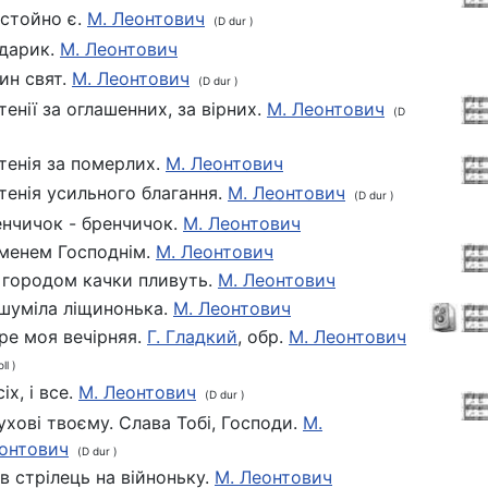
стойно є.
М. Леонтович
(D dur )
дарик.
М. Леонтович
ин свят.
М. Леонтович
(D dur )
тенії за оглашенних, за вірних.
М. Леонтович
(D
)
тенія за померлих.
М. Леонтович
тенія усильного благання.
М. Леонтович
(D dur )
нчичок - бренчичок.
М. Леонтович
іменем Господнім.
М. Леонтович
 городом качки пливуть.
М. Леонтович
шуміла ліщинонька.
М. Леонтович
ре моя вечірняя.
Г. Гладкий
, обр.
М. Леонтович
ll )
сіх, і все.
М. Леонтович
(D dur )
духові твоєму. Слава Тобі, Господи.
М.
онтович
(D dur )
ав стрілець на війноньку.
М. Леонтович