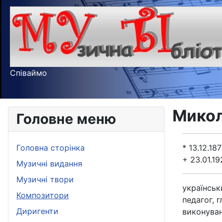
Співаймо
Микол
Головне меню
Головна сторінка
* 13.12.1
+ 23.01.1
Музичні видання
Музичні твори
українськ
Композитори
педагог, 
Диригенти
виконуван