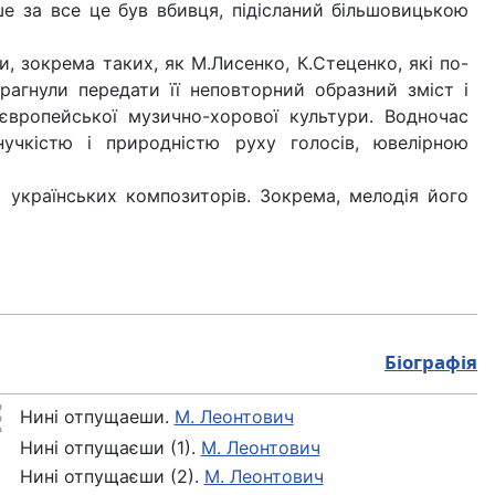
е за все це був вбивця, підісланий більшовицькою
, зокрема таких, як М.Лисенко, К.Стеценко, які по-
рагнули передати її неповторний образний зміст і
вропейської музично-хорової культури. Водночас
учкістю і природністю руху голосів, ювелірною
 українських композиторів. Зокрема, мелодія його
Біографія
Нині отпущаеши.
М. Леонтович
Нині отпущаєши (1).
М. Леонтович
Нині отпущаєши (2).
М. Леонтович