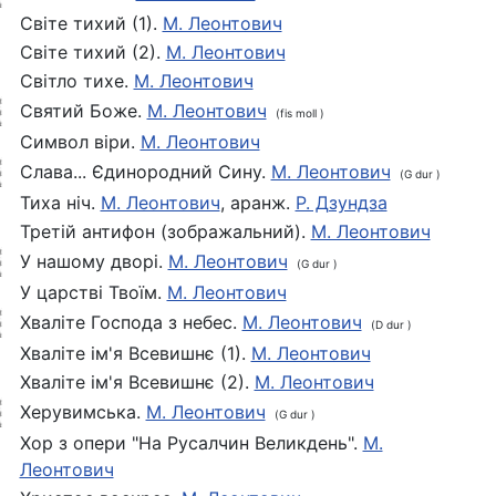
Світе тихий (1).
М. Леонтович
Світе тихий (2).
М. Леонтович
Світло тихе.
М. Леонтович
Святий Боже.
М. Леонтович
(fis moll )
Символ віри.
М. Леонтович
Слава... Єдинородний Сину.
М. Леонтович
(G dur )
Тиха нiч.
М. Леонтович
, аранж.
Р. Дзундза
Третій антифон (зображальний).
М. Леонтович
У нашому дворі.
М. Леонтович
(G dur )
У царстві Твоїм.
М. Леонтович
Хваліте Господа з небес.
М. Леонтович
(D dur )
Хваліте ім'я Всевишнє (1).
М. Леонтович
Хваліте ім'я Всевишнє (2).
М. Леонтович
Херувимська.
М. Леонтович
(G dur )
Хор з опери "На Русалчин Великдень".
М.
Леонтович