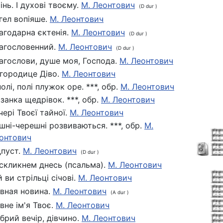
інь. І духові твоєму.
М. Леонтович
(D dur )
гел вопіяше.
М. Леонтович
агодарна єктенія.
М. Леонтович
(D dur )
агословенний.
М. Леонтович
(D dur )
агослови, душе моя, Господа.
М. Леонтович
городице Діво.
М. Леонтович
полі, полі плужок оре. ***, обр.
М. Леонтович
язанка щедрівок. ***, обр.
М. Леонтович
чері Твоєї тайної.
М. Леонтович
шні-черешні розвиваються. ***, обр.
М.
онтович
дпуст.
М. Леонтович
(D dur )
скликнем днесь (псальма).
М. Леонтович
й ви стрільці січові.
М. Леонтович
вная новина.
М. Леонтович
(A dur )
вне ім'я Твоє.
М. Леонтович
брий вечір, дівчино.
М. Леонтович