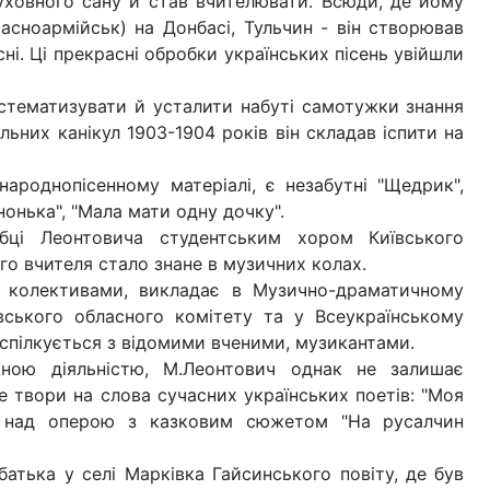
духовного сану й став вчителювати. Всюди, де йому
асноармійськ) на Донбасі, Тульчин - він створював
сні. Ці прекрасні обробки українських пісень увійшли
истематизувати й усталити набуті самотужки знання
льних канікул 1903-1904 років він складав іспити на
роднопісенному матеріалі, є незабутні "Щедрик",
инонька", "Мала мати одну дочку".
бці Леонтовича студентським хором Київського
го вчителя стало знане в музичних колах.
и колективами, викладає в Музично-драматичному
ївського обласного комітету та у Всеукраїнському
спілкується з відомими вченими, музикантами.
чною діяльністю, М.Леонтович однак не залишає
е твори на слова сучасних українських поетів: "Моя
вати над оперою з казковим сюжетом "На русалчин
батька у селі Марківка Гайсинського повіту, де був