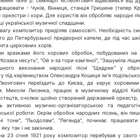
нчення 1899 р. семінарії М.Леонтович відмовився від 
рацювати - Чуків, Вінниця, станція Гришине (тепер Кр
 оркестри і хори. Для хористів він обробляє народні пі
ці української музичної спадщини.
вагу композитор приділяв самоосвіті. Необхідність с
го до Петербурзької придворної капели, де під час шкі
нта церковних хорів.
 зразками його хорових обробок, побудованих на на
"Козака несуть", "Ой з-за гори кам'яної", "Зашуміла ліщ
ішного виконання народної пісні "Щедрик" у обро
ту під керівництвом Олександра Кошиця ім'я подільсько
.Леонтович переїздить до Києва, де керує хоровим
ім. Миколи Лисенка, працює в музичному відділі Ки
истецтв, очолює щойно створений державний оркестр, 
ь активною музично-організаторською та педагогі
ської роботи. Окрім обробок народних пісень, він пиш
ітні тони", "Льодолам", "Легенда", починає працю
 яку так і не закінчив.
 на 23 січня 1921 року композитор перебував у свого 