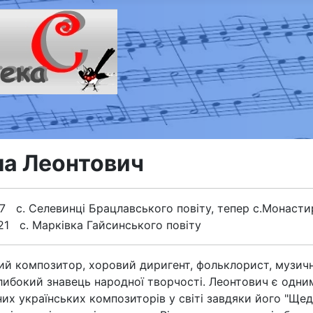
а Леонтович
877 с. Селевинці Брацлавського повіту, тепер с.Монасти
921 с. Марківка Гайсинського повіту
ий композитор, хоровий диригент, фольклорист, музич
глибокий знавець народної творчості. Леонтович є одни
их українських композиторів у світі завдяки його "Щед