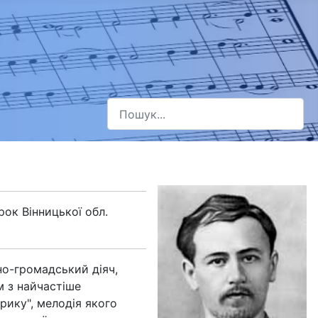
Пошук
Type 2 or more characters for results.
рок Вінницької обл.
но-громадський діяч,
м з найчастіше
рику", мелодія якого