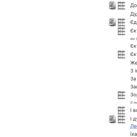
До
Ду
Єд
Єк
dur 
Єк
Єк
Же
З 
За
За
Зо
(f mo
І в
І 
Ле
їх