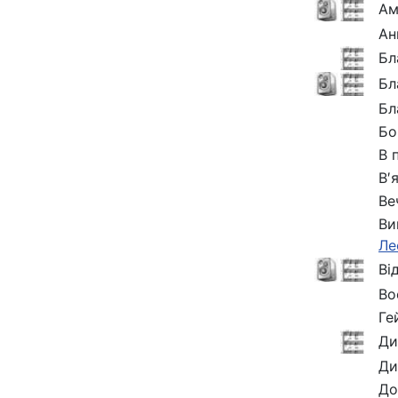
Ам
Ан
Бл
Бл
Бл
Бо
В 
В′
Ве
Ви
Ле
Ві
Во
Ге
Ди
Ди
До