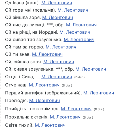
Од Івана (кант).
М. Леонтович
Ой горе мні (псальма).
М. Леонтович
Ой зійшла зоря.
М. Леонтович
Ой лис до лисиці. ***, обр.
М. Леонтович
Ой на річці, на Йордані.
М. Леонтович
Ой сивая тая зозуленька.
М. Леонтович
Ой там за горою.
М. Леонтович
Ой ти знав.
М. Леонтович
Ой, зійшла зоря.
М. Леонтович
Ой, сивая зозуленька. ***, обр.
М. Леонтович
Отця, і Сина, ....
М. Леонтович
(D dur )
Отче наш.
М. Леонтович
(D dur )
Перший антифон (зображальний).
М. Леонтович
Прелюдія.
М. Леонтович
Прийдіть і поклонімось.
М. Леонтович
(D dur )
Прохальна єктенія.
М. Леонтович
(D dur )
Світе тихий.
М. Леонтович