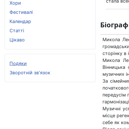
стала все
Хори
Фестивалі
Календар
Біограф
Статті
Микола Лео
Цікаво
громадськи
сторінку в 
Микола Ле
Подяки
Вінницька 
Зворотній зв'язок
музичних ін
За сімейни
початковог
передусім п
гармонізаці
Музичні ус
місце реген
себе як ком