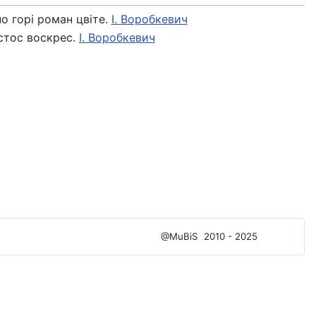
о горі роман цвіте.
І. Воробкевич
стос воскрес.
І. Воробкевич
@MuBiS
2010 - 2025
Ajka