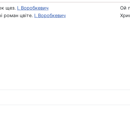
ок щез.
І. Воробкевич
Ой п
рі роман цвіте.
І. Воробкевич
Хри