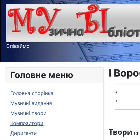
Співаймо
І Вор
Головне меню
Головна сторінка
*
+
Музичні видання
Музичні твори
Композитори
Твори
Диригенти
( 