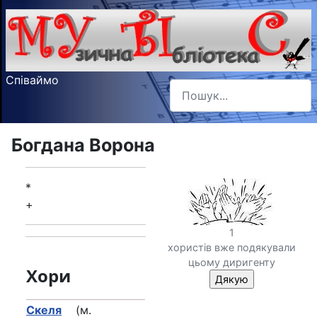
Співаймо
Пошук
Type 2 or more characters f
Богдана Ворона
*
+
1
хористів вже подякували
цьому диригенту
Хори
Скеля
(м.