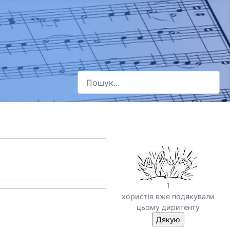
Пошук
Type 2 or more characters for results.
1
хористів вже подякували
цьому диригенту