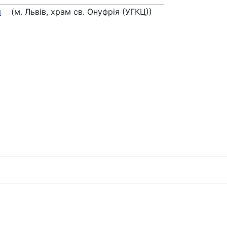
и
(м. Львів, храм св. Онуфрія (УГКЦ))