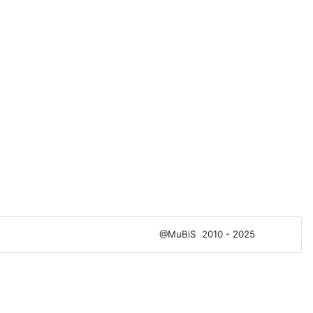
@MuBiS
2010 - 2025
Ajka