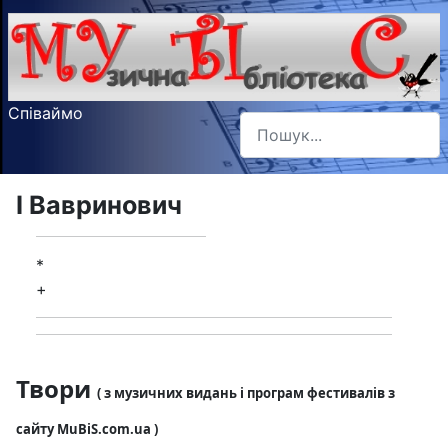
Співаймо
Пошук
Type 2 or more characters f
І Вавринович
*
+
Твори
( з музичних видань і програм фестивалів з
сайту MuBiS.com.ua )