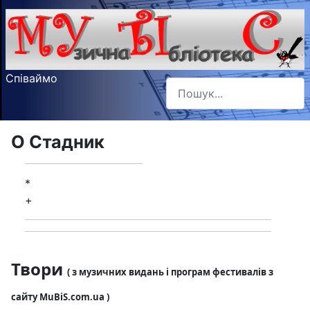
Співаймо
Пошук
Type 2 or more characters f
О Стадник
*
+
Твори
( з музичних видань і програм фестивалів з
сайту MuBiS.com.ua )