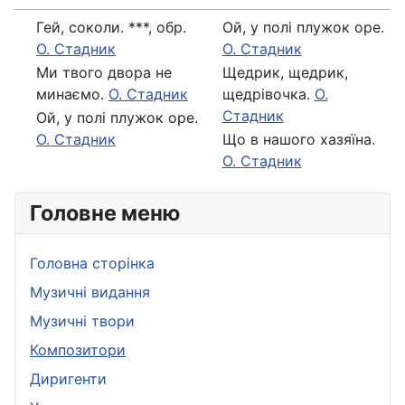
Гей, соколи. ***, обр.
Ой, у полi плужок оре.
О. Стадник
О. Стадник
Ми твого двора не
Щедрик, щедрик,
минаємо.
О. Стадник
щедрiвочка.
О.
Стадник
Ой, у полi плужок оре.
О. Стадник
Що в нашого хазяїна.
О. Стадник
Головне меню
Головна сторінка
Музичні видання
Музичні твори
Композитори
Диригенти