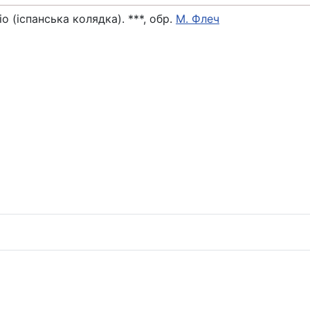
 чіо (іспанська колядка). ***, обр.
М. Флеч