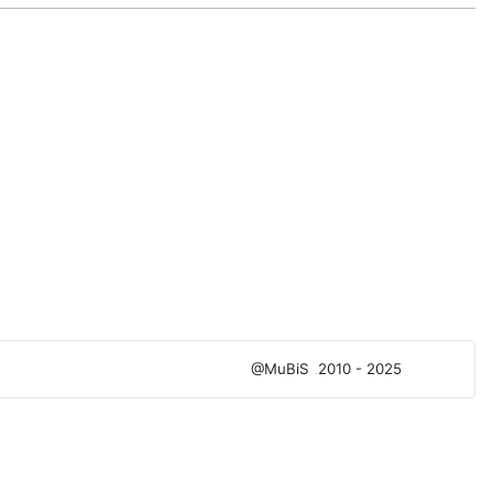
@MuBiS
2010 - 2025
Ajka