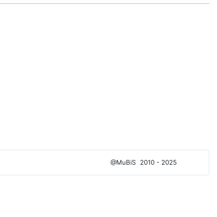
@MuBiS
2010 - 2025
Ajka