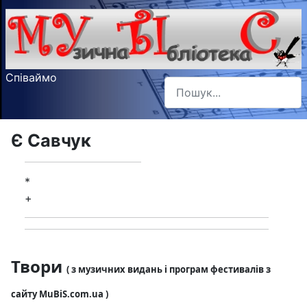
Співаймо
Пошук
Type 2 or more characters f
Є Савчук
*
+
Твори
( з музичних видань і програм фестивалів з
сайту MuBiS.com.ua )