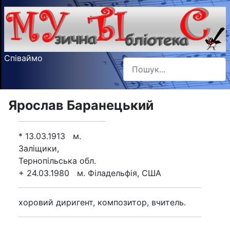
Співаймо
Пошук
Type 2 or more characters f
Ярослав Баранецький
* 13.03.1913 м.
Заліщики,
Тернопільська обл.
+ 24.03.1980 м. Філадельфія, США
хоровий диригент, композитор, вчитель.