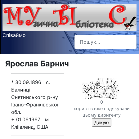
Співаймо
Пошук
Type 2 or more characters f
Ярослав Барнич
* 30.09.1896 с.
Балинці
Снятинського р-ну
0
Івано-Франківської
хористів вже подякували
обл.
цьому диригенту
+ 01.06.1967 м.
Кліівленд, США