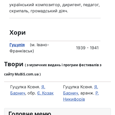
український композитор, диригент, педагог,
скрипаль, громадський діяч.
Хори
Гуцулія
(м. Івано-
1939 - 1941
Франківськ)
Твори
( з музичних видань і програм фестивалів з
сайту MuBiS.com.ua )
Гуцулка Ксеня.
Я.
Гуцулка Ксеня.
Я.
Барнич
, обр.
Є. Козак
Барнич
, аранж.
Р.
Никифорів
Головне меню