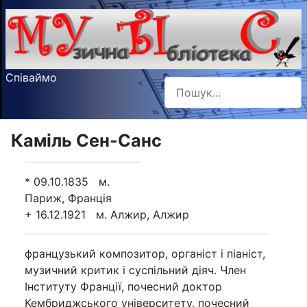
Співаймо
Пошук
Type 2 or more characters f
Каміль Сен-Санс
* 09.10.1835 м.
Париж, Франція
+ 16.12.1921 м. Алжир, Алжир
французький композитор, органіст і піаніст,
музичний критик і суспільний діяч. Член
Інституту Франції, почесний доктор
Кембриджського університету, почесний