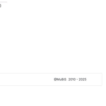
)
@MuBiS
2010 - 2025
Ajka