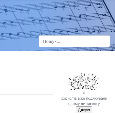
Пошук
Type 2 or more characters for results.
0
хористів вже подякували
цьому диригенту