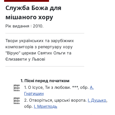
Служба Божа для
мішаного хору
Рік видання : 2010.
Твори українських та зарубіжних
композиторів з репертуару хору
"Вірую" церкви Святих Ольги та
Єлизавети у Львові
1. Пісні перед початком
1. О Ісусе, Ти з любови. ***, обр.
А.
Гнатишин
2. Отворіться, царські ворота.
І. Дуцько
,
обр.
І. Мриглодь