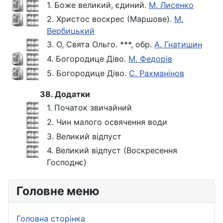
1. Боже великий, єдиний.
М. Лисенко
2. Христос воскрес (Маршове).
М.
Вербицький
3. О, Свята Ольго. ***, обр.
А. Гнатишин
4. Богородице Діво.
М. Федорів
5. Богородице Діво.
С. Рахманінов
38. Додатки
1. Початок звичайний
2. Чин малого освячення води
3. Великий відпуст
4. Великий відпуст (Воскресення
Господнє)
Головне меню
Головна сторінка