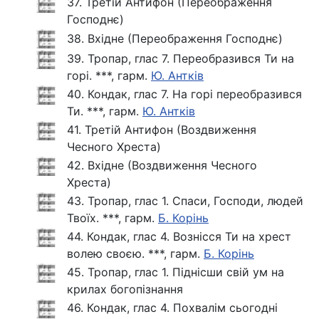
37. Третій Антифон (Переображення
Господнє)
38. Вхідне (Переображення Господнє)
39. Тропар, глас 7. Переобразився Ти на
горі. ***, гарм.
Ю. Антків
40. Кондак, глас 7. На горі переобразився
Ти. ***, гарм.
Ю. Антків
41. Третій Антифон (Воздвиження
Чесного Хреста)
42. Вхідне (Воздвиження Чесного
Хреста)
43. Тропар, глас 1. Спаси, Господи, людей
Твоїх. ***, гарм.
Б. Корінь
44. Кондак, глас 4. Вознісся Ти на хрест
волею своєю. ***, гарм.
Б. Корінь
45. Тропар, глас 1. Піднісши свій ум на
крилах богопізнання
46. Кондак, глас 4. Похвалім сьогодні