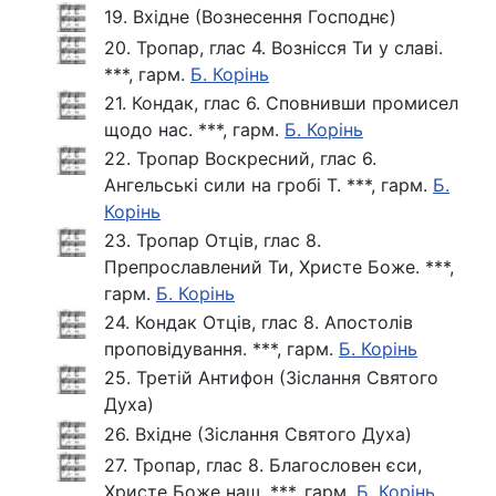
19. Вхідне (Вознесення Господнє)
20. Тропар, глас 4. Вознісся Ти у славі.
***, гарм.
Б. Корінь
21. Кондак, глас 6. Сповнивши промисел
щодо нас. ***, гарм.
Б. Корінь
22. Тропар Воскресний, глас 6.
Ангельські сили на гробі Т. ***, гарм.
Б.
Корінь
23. Тропар Отців, глас 8.
Препрославлений Ти, Христе Боже. ***,
гарм.
Б. Корінь
24. Кондак Отців, глас 8. Апостолів
проповідування. ***, гарм.
Б. Корінь
25. Третій Антифон (Зіслання Святого
Духа)
26. Вхідне (Зіслання Святого Духа)
27. Тропар, глас 8. Благословен єси,
Христе Боже наш. ***, гарм.
Б. Корінь