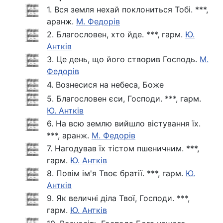
1. Вся земля нехай поклониться Тобі. ***,
аранж.
М. Федорів
2. Благословен, хто йде. ***, гарм.
Ю.
Антків
3. Це день, що його створив Господь.
М.
Федорів
4. Вознесися на небеса, Боже
5. Благословен єси, Господи. ***, гарм.
Ю. Антків
6. На всю землю вийшло вістування їх.
***, аранж.
М. Федорів
7. Нагодував їх тістом пшеничним. ***,
гарм.
Ю. Антків
8. Повім ім'я Твоє братії. ***, гарм.
Ю.
Антків
9. Як величні діла Твої, Господи. ***,
гарм.
Ю. Антків