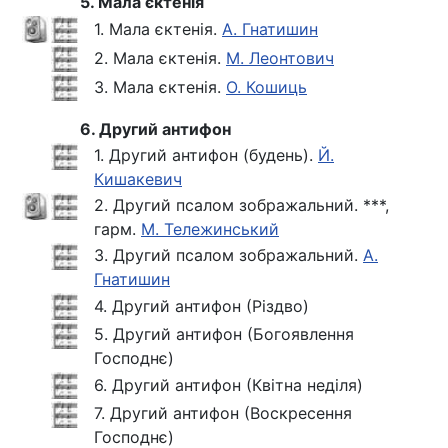
5. Мала єктенія
1. Мала єктенія.
А. Гнатишин
2. Мала єктенія.
М. Леонтович
3. Мала єктенія.
О. Кошиць
6. Другий антифон
1. Другий антифон (будень).
Й.
Кишакевич
2. Другий псалом зображальний. ***,
гарм.
М. Тележинський
3. Другий псалом зображальний.
А.
Гнатишин
4. Другий антифон (Різдвo)
5. Другий антифон (Богоявлення
Господнє)
6. Другий антифон (Квітна неділя)
7. Другий антифон (Воскресення
Господнє)