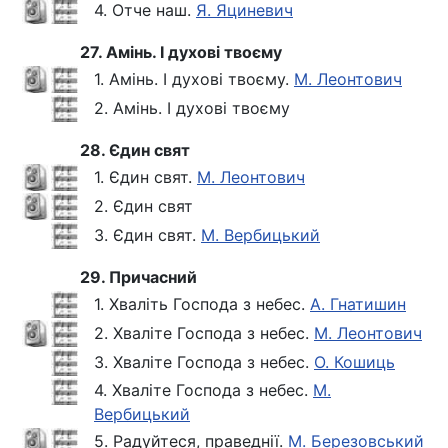
4. Отче наш.
Я. Яциневич
27. Амінь. І духові твоєму
1. Амінь. І духові твоєму.
М. Леонтович
2. Амінь. І духові твоєму
28. Єдин свят
1. Єдин свят.
М. Леонтович
2. Єдин свят
3. Єдин свят.
М. Вербицький
29. Причасний
1. Хваліть Господа з небес.
А. Гнатишин
2. Хваліте Господа з небес.
М. Леонтович
3. Хваліте Господа з небес.
О. Кошиць
4. Хваліте Господа з небес.
М.
Вербицький
5. Радуйтеся, праведнії.
М. Березовський