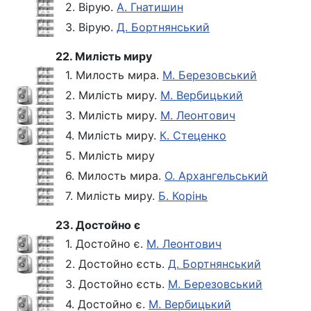
2. Вірую.
А. Гнатишин
3. Вірую.
Д. Бортнянський
22. Милість миру
1. Милость мира.
М. Березовський
2. Милість миру.
М. Вербицький
3. Милість миру.
М. Леонтович
4. Милість миру.
К. Стеценко
5. Милість миру
6. Милость мира.
О. Архангельський
7. Милість миру.
Б. Корінь
23. Достойно є
1. Достойно є.
М. Леонтович
2. Достойно єсть.
Д. Бортнянський
3. Достойно єсть.
М. Березовський
4. Достойно є.
М. Вербицький