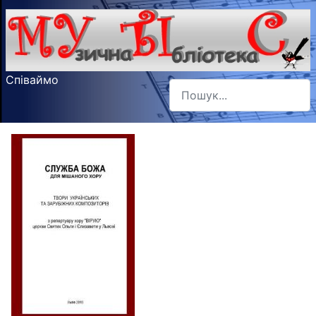
Співаймо
Пошук
Type 2 or more characters f