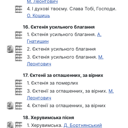
М. Леонтович
4. І духові твоєму. Слава Тобі, Господи.
О. Кошиць
16. Єктенія усильного благання
1. Єктенія усильного благання.
А.
Гнатишин
2. Єктенія усильного благання
3. Єктенія усильного благання.
М.
Леонтович
17. Єктеніі за оглашенних, за вірних
1. Єктенія за померлих
3. Єктенії за оглашенних, за вірних.
М.
Леонтович
4. Єктенії за оглашенних, за вірних
18. Херувимська пісня
1. Херувимська.
Д. Бортнянський