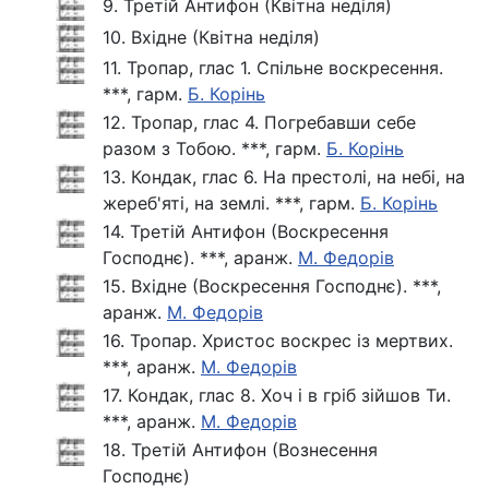
9. Третій Антифон (Квітна неділя)
10. Вхідне (Квітна неділя)
11. Тропар, глас 1. Спільне воскресення.
***, гарм.
Б. Корінь
12. Тропар, глас 4. Погребавши себе
разом з Тобою. ***, гарм.
Б. Корінь
13. Кондак, глас 6. На престолі, на небі, на
жереб'яті, на землі. ***, гарм.
Б. Корінь
14. Третій Антифон (Воскресення
Господнє). ***, аранж.
М. Федорів
15. Вхідне (Воскресення Господнє). ***,
аранж.
М. Федорів
16. Тропар. Христос воскрес із мертвих.
***, аранж.
М. Федорів
17. Кондак, глас 8. Хоч і в гріб зійшов Ти.
***, аранж.
М. Федорів
18. Третій Антифон (Вознесення
Господнє)