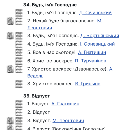
34. Будь, ім'я Господнє
1. Будь, ім'я Господнє.
Д. Січинський
2. Нехай буде благословенно.
М.
Леонтович
3. Будь, ім'я Господнє.
Д. Бортнянський
4. Будь, ім'я Господнє.
І. Соневицький
5. Все в нас сьогодні.
А. Гнатишин
6. Христос воскрес.
П. Турчанінов
7. Христос воскрес (Дзвонарське).
А.
Ведель
8. Христос воскрес.
В. Гриньків
35. Відпуст
1. Відпуст.
А. Гнатишин
2. Відпуст
3. Відпуст.
М. Леонтович
4. Відпуст (Воскресіння Господнє)