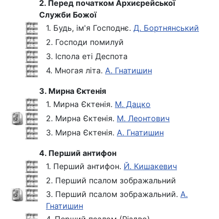
2. Перед початком Архиєрейської
Служби Божої
1. Будь, ім'я Господнє.
Д. Бортнянський
2. Господи помилуй
3. Іспола еті Деспота
4. Многая літа.
А. Гнатишин
3. Мирна Єктенія
1. Мирна Єктенія.
М. Дацко
2. Мирна Єктенія.
М. Леонтович
3. Мирна Єктенія.
А. Гнатишин
4. Перший антифон
1. Перший антифон.
Й. Кишакевич
2. Перший псалом зображальний
3. Перший псалом зображальний.
А.
Гнатишин
4. Перший псалом (Різдво)