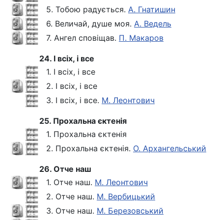
5. Тобою радується.
А. Гнатишин
6. Величай, душе моя.
А. Ведель
7. Ангел сповіщав.
П. Макаров
24. І всіх, і все
1. І всіх, і все
2. І всіх, і все
3. І всіх, і все.
М. Леонтович
25. Прохальна єктенія
1. Прохальна єктенія
2. Прохальна єктенія.
О. Архангельський
26. Отче наш
1. Отче наш.
М. Леонтович
2. Отче наш.
М. Вербицький
3. Отче наш.
М. Березовський