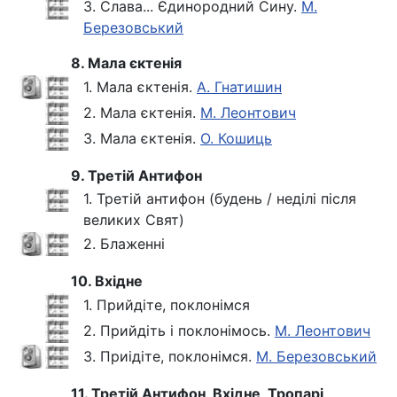
3. Слава... Єдинородний Сину.
М.
Березовський
8. Мала єктенія
1. Мала єктенія.
А. Гнатишин
2. Мала єктенія.
М. Леонтович
3. Мала єктенія.
О. Кошиць
9. Третій Антифон
1. Третій антифон (будень / неділі після
великих Свят)
2. Блаженні
10. Вхідне
1. Прийдіте, поклонімся
2. Прийдіть і поклонімось.
М. Леонтович
3. Приідіте, поклонімся.
М. Березовський
11. Третій Антифон, Вхідне, Тропарі,