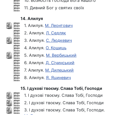
10. Возносіть Господа Бога нашого
11. Дивний Бог у святих своїх
14. Алилуя
1. Алилуя.
М. Леонтович
2. Алилуя.
Л. Седляк
3. Алилуя.
С. Людкевич
4. Алилуя.
О. Кошиць
5. Алилуя.
М. Вербицький
6. Алилуя.
Д. Січинський
7. Алилуя.
М. Дилецький
8. Алилуя.
Я. Яциневич
15. І духові твоєму. Слава Тобі, Господи
1. І духові твоєму. Слава Тобі, Господи
2. І духові твоєму. Слава Тобі, Господи
3. І духові твоєму. Слава Тобі, Господи.