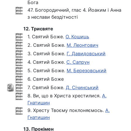
Бога
47. Богородичний, глас 4. Йоаким і Анна
з неслави бездітності
12. Трисвяте
1. Святий Боже.
О. Кошиць
2. Святий Боже.
М. Леонтович
3. Святий Боже.
Г. Давидовський
4. Святий Боже.
С. Сапрун
5. Святий Боже.
М. Березовський
6. Святий Боже
7. Святий Боже.
Д. Січинський
8. Ви, що в Христа хрестилися.
А.
Гнатишин
9. Хресту Твоєму поклоняємось.
А.
Гнатишин
13. Прокімен