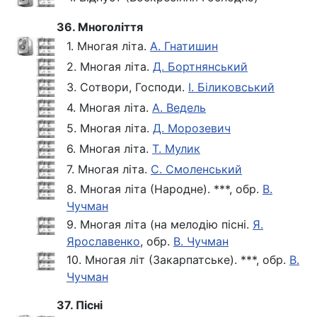
36. Многоліття
1. Многая літа.
А. Гнатишин
2. Многая літа.
Д. Бортнянський
3. Сотвори, Господи.
І. Біликовський
4. Многая літа.
А. Ведель
5. Многая літа.
Д. Морозевич
6. Многая літа.
Т. Мулик
7. Многая літа.
С. Смоленський
8. Многая літа (Народне). ***, обр.
В.
Чучман
9. Многая літа (на мелодію пісні.
Я.
Ярославенко
, обр.
В. Чучман
10. Многая літ (Закарпатське). ***, обр.
В.
Чучман
37. Пісні