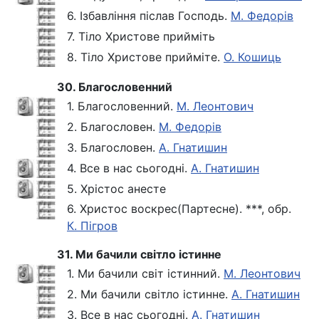
6. Ізбавління післав Господь.
М. Федорів
7. Тіло Христове прийміть
8. Тіло Христове прийміте.
О. Кошиць
30. Благословенний
1. Благословенний.
М. Леонтович
2. Благословен.
М. Федорів
3. Благословен.
А. Гнатишин
4. Все в нас сьогодні.
А. Гнатишин
5. Хрістос анесте
6. Христос воскрес(Партесне). ***, обр.
К. Пігров
31. Ми бачили світло істинне
1. Ми бачили світ істинний.
М. Леонтович
2. Ми бачили світло істинне.
А. Гнатишин
3. Все в нас сьогодні.
А. Гнатишин