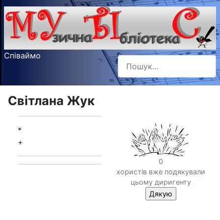
Співаймо
Пошук
Type 2 or more characters f
Світлана Жук
*
+
0
хористів вже подякували
цьому диригенту