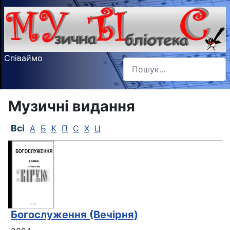
Співаймо
Пошук
Type 2 or more characters f
Музичні видання
Всі
А
Б
К
П
С
Х
Ц
Богослуження (Вечірня)