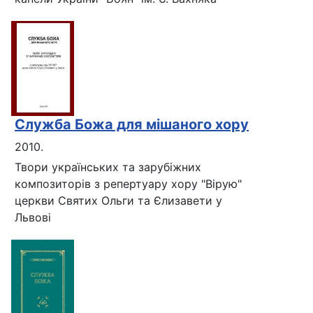
Служба Божа для мішаного хору
2010.
Твори українських та зарубіжних
композиторів з репертуару хору "Вірую"
церкви Святих Ольги та Єлизавети у
Львові