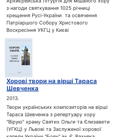
Архиєрейська Літургія для мішаного хору
з нагоди святкування 1025 річниці
хрещення Русі-України та освячення
Патріаршого Собору Христового
Воскресіння УКГЦ у Києві
Хорові твори на вірші Тараса
Шевченка
2013.
Твори українських композиторів на вірші
Тараса Шевченка з репертуару хору
"Вірую" храму Святих Ольги та Єлизавети
(УГКЦ) у Львові та Заслуженої хорової
капели України "Боян" ім. Є. Вахняка