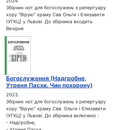
2024.
Збірник нот для богослужень з репертуару
хору "Вірую" храму Свв Ольги і Єлизавети
(УГКЦ) у Львові. До збірника входить
Вечірня
Богослуження (Надгробне,
Утреня Пасхи. Чин похорону)
2023.
Збірник нот для богослужень з репертуару
хору "Вірую" храму Свв. Ольги і Єлизавети
(УГКЦ) у Львові. До збірника включено :
- Надгробне,
- Утреня Пасхи.